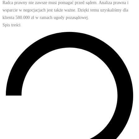
Radca prawny nie zawsze musi pomagać przed sądem. Analiza prawna i
wsparcie w negocjacjach jest także ważne. Dzięki temu uzyskaliśmy dla
klienta 580.000 zł w ramach ugody pozasądowej.
Spis treści