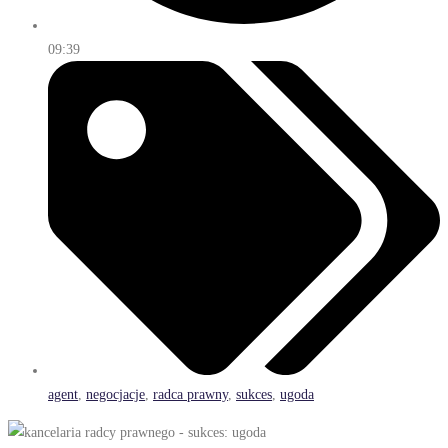
09:39
agent
,
negocjacje
,
radca prawny
,
sukces
,
ugoda