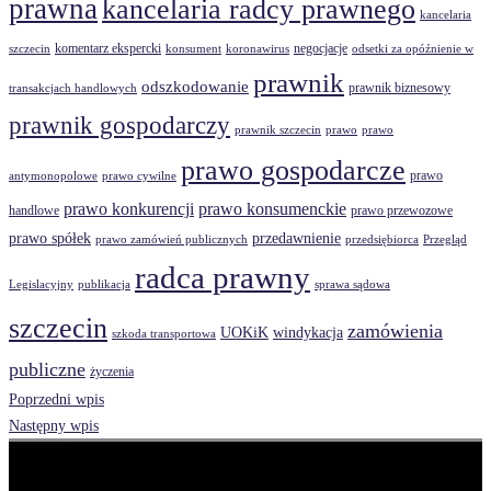
prawna
kancelaria radcy prawnego
kancelaria
komentarz ekspercki
negocjacje
szczecin
konsument
koronawirus
odsetki za opóźnienie w
prawnik
odszkodowanie
prawnik biznesowy
transakcjach handlowych
prawnik gospodarczy
prawnik szczecin
prawo
prawo
prawo gospodarcze
prawo
antymonopolowe
prawo cywilne
prawo konkurencji
prawo konsumenckie
handlowe
prawo przewozowe
prawo spółek
przedawnienie
prawo zamówień publicznych
przedsiębiorca
Przegląd
radca prawny
Legislacyjny
publikacja
sprawa sądowa
szczecin
zamówienia
UOKiK
windykacja
szkoda transportowa
publiczne
życzenia
Poprzedni wpis
Następny wpis