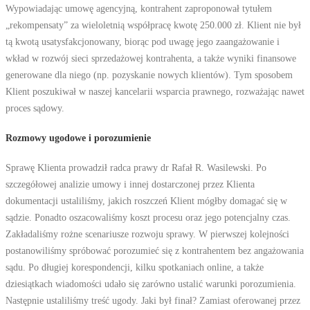
Wypowiadając umowę agencyjną, kontrahent zaproponował tytułem
„rekompensaty” za wieloletnią współpracę kwotę 250.000 zł. Klient nie był
tą kwotą usatysfakcjonowany, biorąc pod uwagę jego zaangażowanie i
wkład w rozwój sieci sprzedażowej kontrahenta, a także wyniki finansowe
generowane dla niego (np. pozyskanie nowych klientów). Tym sposobem
Klient poszukiwał w naszej kancelarii wsparcia prawnego, rozważając nawet
proces sądowy.
Rozmowy ugodowe i porozumienie
Sprawę Klienta prowadził radca prawy dr Rafał R. Wasilewski. Po
szczegółowej analizie umowy i innej dostarczonej przez Klienta
dokumentacji ustaliliśmy, jakich roszczeń Klient mógłby domagać się w
sądzie. Ponadto oszacowaliśmy koszt procesu oraz jego potencjalny czas.
Zakładaliśmy rożne scenariusze rozwoju sprawy. W pierwszej kolejności
postanowiliśmy spróbować porozumieć się z kontrahentem bez angażowania
sądu. Po długiej korespondencji, kilku spotkaniach online, a także
dziesiątkach wiadomości udało się zarówno ustalić warunki porozumienia.
Następnie ustaliliśmy treść ugody. Jaki był finał? Zamiast oferowanej przez