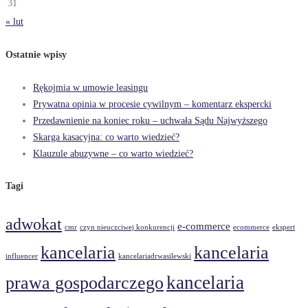
31
« lut
Ostatnie wpisy
Rękojmia w umowie leasingu
Prywatna opinia w procesie cywilnym – komentarz ekspercki
Przedawnienie na koniec roku – uchwała Sądu Najwyższego
Skarga kasacyjna: co warto wiedzieć?
Klauzule abuzywne – co warto wiedzieć?
Tagi
adwokat
e-commerce
cmr
czyn nieuczciwej konkurencji
ecommerce
ekspert
kancelaria
kancelaria
influencer
kancelariadrwasilewski
kancelaria
prawa gospodarczego