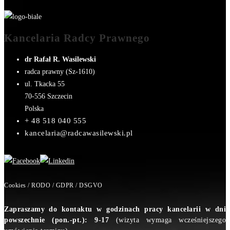
Kancelaria Radcy Prawnego
dr Rafał R. Wasilewski
radca prawny (Sz-1610)
ul. Tkacka 55
70-556
Szczecin
Polska
+ 48 518 040 555
kancelaria@radcawasilewski.pl
Cookies / RODO / GDPR / DSGVO
Zapraszamy do kontaktu w godzinach pracy kancelarii w dni
powszechnie (pon.-pt.): 9-17
(wizyta wymaga wcześniejszego