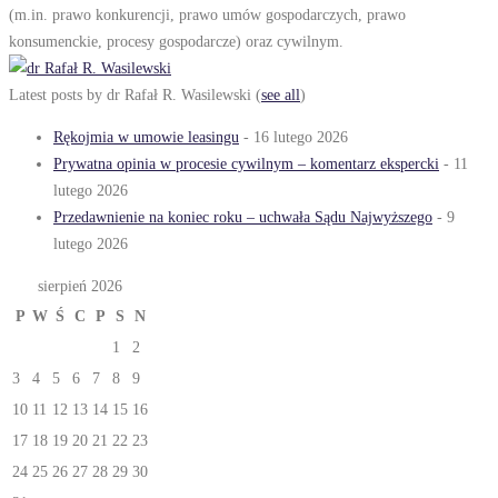
(m.in. prawo konkurencji, prawo umów gospodarczych, prawo
konsumenckie, procesy gospodarcze) oraz cywilnym.
Latest posts by dr Rafał R. Wasilewski
(
see all
)
Rękojmia w umowie leasingu
- 16 lutego 2026
Prywatna opinia w procesie cywilnym – komentarz ekspercki
- 11
lutego 2026
Przedawnienie na koniec roku – uchwała Sądu Najwyższego
- 9
lutego 2026
sierpień 2026
P
W
Ś
C
P
S
N
1
2
3
4
5
6
7
8
9
10
11
12
13
14
15
16
17
18
19
20
21
22
23
24
25
26
27
28
29
30