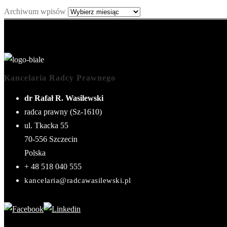
Archiwum wpisów
Kancelaria Radcy Prawnego
dr Rafał R. Wasilewski
radca prawny (Sz-1610)
ul. Tkacka 55
70-556
Szczecin
Polska
+ 48 518 040 555
kancelaria@radcawasilewski.pl