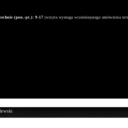
chnie (pon.-pt.): 9-17
(wizyta wymaga wcześniejszego umówienia ter
lewski