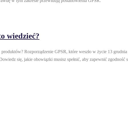
prawdę w tym zakresie przewidują postanowienia GPSR.
o wiedzieć?
produktów? Rozporządzenie GPSR, które weszło w życie 13 grudnia 20
owiedz się, jakie obowiązki musisz spełnić, aby zapewnić zgodność 