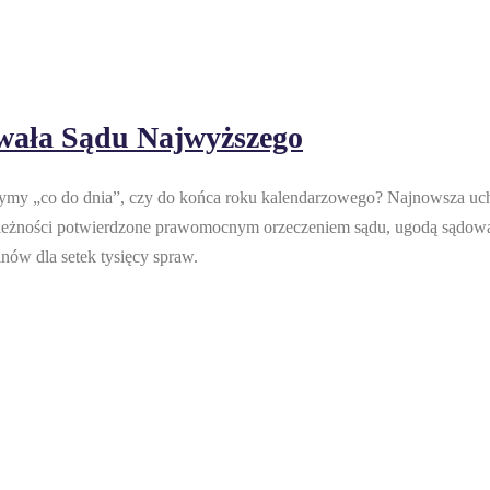
hwała Sądu Najwyższego
zymy „co do dnia”, czy do końca roku kalendarzowego? Najnowsza uch
ależności potwierdzone prawomocnym orzeczeniem sądu, ugodą sądową 
inów dla setek tysięcy spraw.