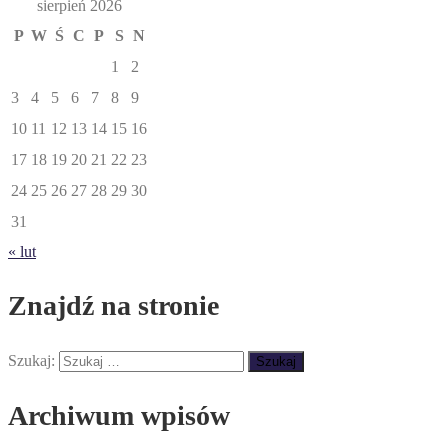
sierpień 2026
P
W
Ś
C
P
S
N
1
2
3
4
5
6
7
8
9
10
11
12
13
14
15
16
17
18
19
20
21
22
23
24
25
26
27
28
29
30
31
« lut
Znajdź na stronie
Szukaj:
Archiwum wpisów