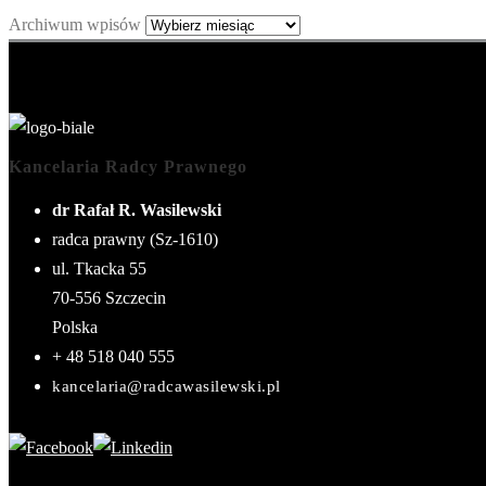
Archiwum wpisów
Kancelaria Radcy Prawnego
dr Rafał R. Wasilewski
radca prawny (Sz-1610)
ul. Tkacka 55
70-556
Szczecin
Polska
+ 48 518 040 555
kancelaria@radcawasilewski.pl