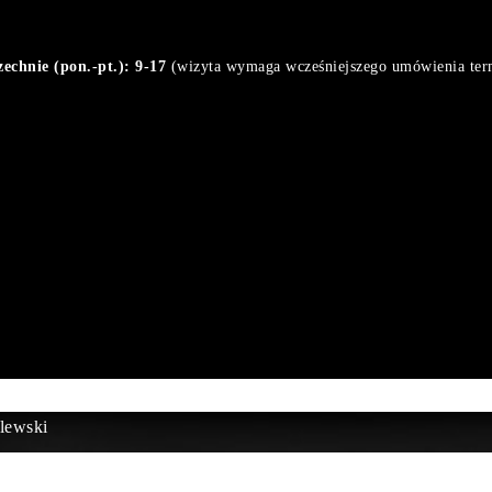
chnie (pon.-pt.): 9-17
(wizyta wymaga wcześniejszego umówienia ter
lewski