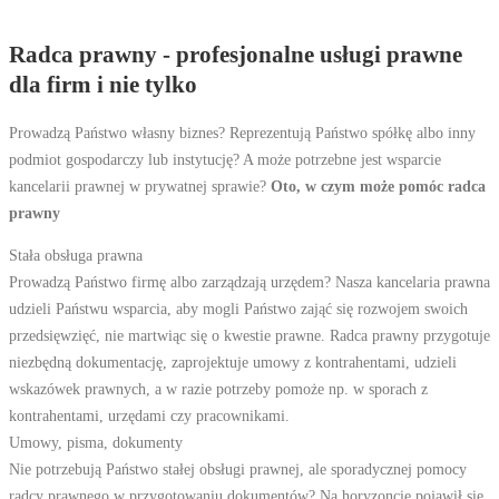
Radca prawny - profesjonalne usługi prawne
dla firm i nie tylko
Prowadzą Państwo własny biznes? Reprezentują Państwo spółkę albo inny
podmiot gospodarczy lub instytucję? A może potrzebne jest wsparcie
kancelarii prawnej w prywatnej sprawie?
Oto, w czym może pomóc radca
prawny
Stała obsługa prawna
Prowadzą Państwo firmę albo zarządzają urzędem? Nasza kancelaria prawna
udzieli Państwu wsparcia, aby mogli Państwo zająć się rozwojem swoich
przedsięwzięć, nie martwiąc się o kwestie prawne. Radca prawny przygotuje
niezbędną dokumentację, zaprojektuje umowy z kontrahentami, udzieli
wskazówek prawnych, a w razie potrzeby pomoże np. w sporach z
kontrahentami, urzędami czy pracownikami.
Umowy, pisma, dokumenty
Nie potrzebują Państwo stałej obsługi prawnej, ale sporadycznej pomocy
radcy prawnego w przygotowaniu dokumentów? Na horyzoncie pojawił się