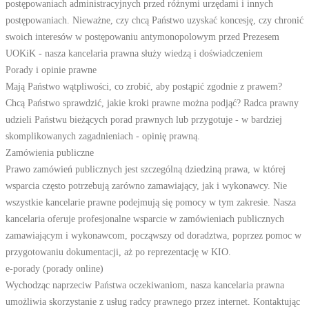
postępowaniach administracyjnych przed różnymi urzędami i innych
postępowaniach. Nieważne, czy chcą Państwo uzyskać koncesję, czy chronić
swoich interesów w postępowaniu antymonopolowym przed Prezesem
UOKiK - nasza kancelaria prawna służy wiedzą i doświadczeniem
Porady i opinie prawne
Mają Państwo wątpliwości, co zrobić, aby postąpić zgodnie z prawem?
Chcą Państwo sprawdzić, jakie kroki prawne można podjąć? Radca prawny
udzieli Państwu bieżących porad prawnych lub przygotuje - w bardziej
skomplikowanych zagadnieniach - opinię prawną.
Zamówienia publiczne
Prawo zamówień publicznych jest szczególną dziedziną prawa, w której
wsparcia często potrzebują zarówno zamawiający, jak i wykonawcy. Nie
wszystkie kancelarie prawne podejmują się pomocy w tym zakresie. Nasza
kancelaria oferuje profesjonalne wsparcie w zamówieniach publicznych
zamawiającym i wykonawcom, począwszy od doradztwa, poprzez pomoc w
przygotowaniu dokumentacji, aż po reprezentację w KIO.
e-porady (porady online)
Wychodząc naprzeciw Państwa oczekiwaniom, nasza kancelaria prawna
umożliwia skorzystanie z usług radcy prawnego przez internet. Kontaktując