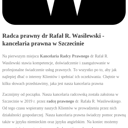
Radca prawny dr Rafał R. Wasilewski -
kancelaria prawna w Szczecinie
Na pierwszym miejscu
Kancelaria Radcy Prawnego
dr Rafał R.
Wasilewski stawia kompetencje, doświadczenie i zaangażowanie w
profesjonalne świadczenie usług prawnych. To wszystko po to, aby jak
najlepiej dbać o interesy Klientów i spełniać ich oczekiwania. Chętnie w
kilku słowach przedstawimy, jaka jest nasza kancelaria prawna
Zacznijmy od początku. Nasza kancelaria radcowską została założona w
Szczecinie w 2019 r. przez
radcę prawnego
dr. Rafała R. Wasilewskiego.
Od tego czasu wspieramy naszych Klientów w prowadzeniu przez nich
działalności gospodarczej. Nasza kancelaria prawna świadczy pomoc prawną
także w języku niemieckim oraz języku angielskim. Na koniec możemy