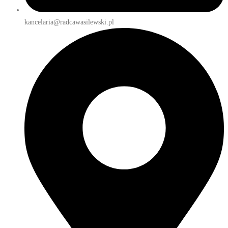
kancelaria@radcawasilewski.pl