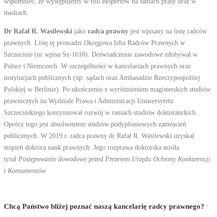
wspomnieć, że występujemy w roli ekspertów na łamach prasy oraz w
mediach.
Dr Rafał R. Wasilewski
jako
radca prawny
jest wpisany na listę radców
prawnych. Listę tę prowadzi Okręgowa Izba Radców Prawnych w
Szczecinie (nr wpisu Sz-1610). Doświadczenie zawodowe zdobywał w
Polsce i Niemczech. W szczególności w kancelariach prawnych oraz
instytucjach publicznych (np. sądach oraz Ambasadzie Rzeczypospolitej
Polskiej w Berlinie). Po ukończeniu z wyróżnieniem magisterskich studiów
prawniczych na Wydziale Prawa i Administracji Uniwersytetu
Szczecińskiego kontynuował rozwój w ramach studiów doktoranckich.
Oprócz tego jest absolwentem studiów podyplomowych zamówień
publicznych. W 2019 r. radca prawny dr Rafał R. Wasilewski uzyskał
stopień doktora nauk prawnych. Jego rozprawa doktorska nosiła
tytuł
Postępowanie dowodowe przed Prezesem Urzędu Ochrony Konkurencji
i Konsumentów.
Chcą Państwo bliżej poznać naszą kancelarię radcy prawnego?