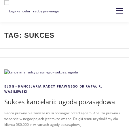
Menu
Strona główna
Kancelaria
TAG:
SUKCES
Specjalizacje
Usługi
Kontakt
Blog
EN | DE
BLOG - KANCELARIA RADCY PRAWNEGO DR RAFAŁ R.
WASILEWSKI
Sukces kancelarii: ugoda pozasądowa
Radca prawny nie zawsze musi pomagać przed sądem. Analiza prawna i
wsparcie w negocjacjach jest także ważne. Dzięki temu uzyskaliśmy dla
klienta 580.000 zł w ramach ugody pozasądowej.