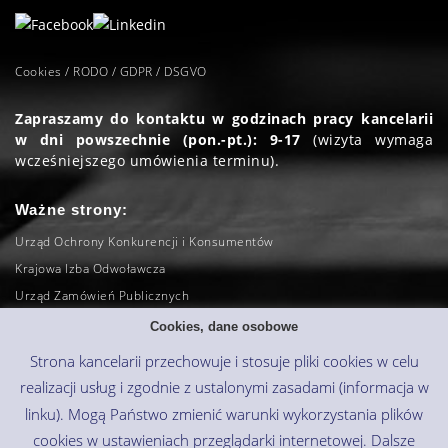
Cookies / RODO / GDPR / DSGVO
Zapraszamy do kontaktu w godzinach pracy kancelarii
w dni powszechnie (pon.-pt.): 9-17
(wizyta wymaga
wcześniejszego umówienia terminu).
Ważne strony:
Urząd Ochrony Konkurencji i Konsumentów
Krajowa Izba Odwoławcza
Urząd Zamówień Publicznych
Sąd Najwyższy
Cookies, dane osobowe
Naczelny Sąd Administracyjny
Strona kancelarii przechowuje i stosuje pliki cookies w celu
CEiDG
realizacji usług i zgodnie z ustalonymi zasadami (informacja w
KRS (wyszukiwarka)
linku). Mogą Państwo zmienić warunki wykorzystania plików
cookies w ustawieniach przeglądarki internetowej. Dalsze