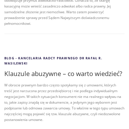
obowiązuje przymus adwokacko-radcowski. Oznacza to, że skargę
kasacyjną może wnieść zasadniczo adwokat albo radca prawny. Jej
samodzielne złożenie jest niemożliwe. Warto zatem powierzyć
prowadzenie sprawy przed Sądem Najwyższym doświadczonemu
pełnomocnikowi.
BLOG - KANCELARIA RADCY PRAWNEGO DR RAFAŁ R.
WASILEWSKI
Klauzule abuzywne – co warto wiedzieć?
W obrocie prawnym bardzo często spotykamy się z umowami, których
treść jest narzucona przez przedsiębiorcę i nie podlega indywidualnym
negocjacjom. W takich sytuacjach konsument nie ma realnego wpływu na
to, jakie zapisy znajdą się w dokumencie, a jedynym jego wyborem jest
podpisanie lub odmowa zawarcia umowy. To właśnie w tego typu umowach
najczęściej mogą pojawić się tzw. klauzule abuzywne, czyli niedozwolone
postanowienia umowne.