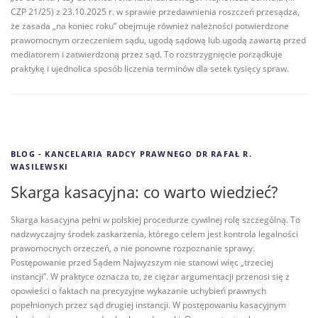
CZP 21/25) z 23.10.2025 r. w sprawie przedawnienia roszczeń przesądza,
że zasada „na koniec roku” obejmuje również należności potwierdzone
prawomocnym orzeczeniem sądu, ugodą sądową lub ugodą zawartą przed
mediatorem i zatwierdzoną przez sąd. To rozstrzygnięcie porządkuje
praktykę i ujednolica sposób liczenia terminów dla setek tysięcy spraw.
BLOG - KANCELARIA RADCY PRAWNEGO DR RAFAŁ R.
WASILEWSKI
Skarga kasacyjna: co warto wiedzieć?
Skarga kasacyjna pełni w polskiej procedurze cywilnej rolę szczególną. To
nadzwyczajny środek zaskarżenia, którego celem jest kontrola legalności
prawomocnych orzeczeń, a nie ponowne rozpoznanie sprawy.
Postępowanie przed Sądem Najwyższym nie stanowi więc „trzeciej
instancji”. W praktyce oznacza to, że ciężar argumentacji przenosi się z
opowieści o faktach na precyzyjne wykazanie uchybień prawnych
popełnionych przez sąd drugiej instancji. W postępowaniu kasacyjnym