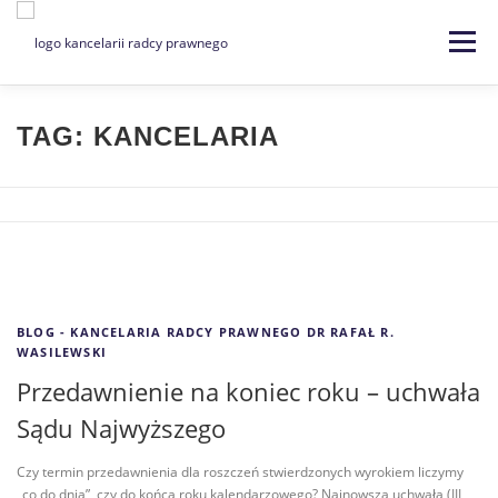
Menu
Strona główna
Kancelaria
TAG:
KANCELARIA
Specjalizacje
Usługi
Kontakt
Blog
EN | DE
BLOG - KANCELARIA RADCY PRAWNEGO DR RAFAŁ R.
WASILEWSKI
Przedawnienie na koniec roku – uchwała
Sądu Najwyższego
Czy termin przedawnienia dla roszczeń stwierdzonych wyrokiem liczymy
„co do dnia”, czy do końca roku kalendarzowego? Najnowsza uchwała (III