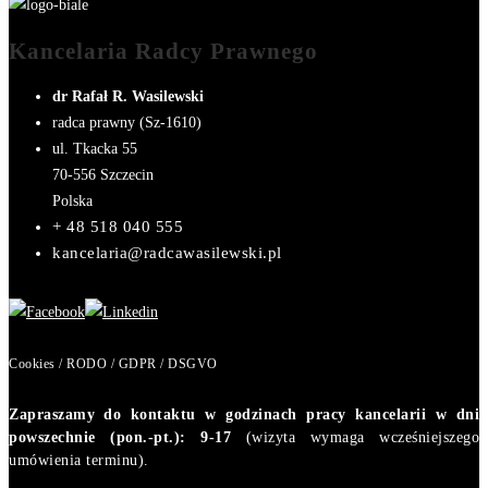
Kancelaria Radcy Prawnego
dr Rafał R. Wasilewski
radca prawny (Sz-1610)
ul. Tkacka 55
70-556
Szczecin
Polska
+ 48 518 040 555
kancelaria@radcawasilewski.pl
Cookies / RODO / GDPR / DSGVO
Zapraszamy do kontaktu w godzinach pracy kancelarii w dni
powszechnie (pon.-pt.): 9-17
(wizyta wymaga wcześniejszego
umówienia terminu).