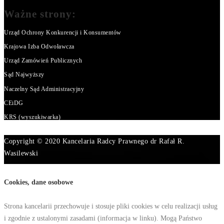
Ważne strony:
Urząd Ochrony Konkurencji i Konsumentów
Krajowa Izba Odwoławcza
Urząd Zamówień Publicznych
Sąd Najwyższy
Naczelny Sąd Administracyjny
CEiDG
KRS (wyszukiwarka)
Copyright © 2020 Kancelaria Radcy Prawnego dr Rafał R.
Wasilewski
Cookies, dane osobowe
Strona kancelarii przechowuje i stosuje pliki cookies w celu realizacji usług
i zgodnie z ustalonymi zasadami (informacja w linku). Mogą Państwo