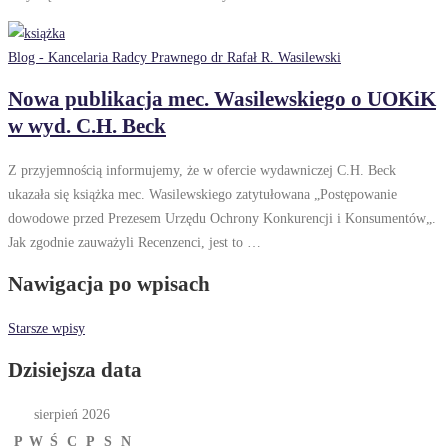
Blog - Kancelaria Radcy Prawnego dr Rafał R. Wasilewski
Nowa publikacja mec. Wasilewskiego o UOKiK
w wyd. C.H. Beck
Z przyjemnością informujemy, że w ofercie wydawniczej C.H. Beck
ukazała się książka mec. Wasilewskiego zatytułowana „Postępowanie
dowodowe przed Prezesem Urzędu Ochrony Konkurencji i Konsumentów„.
Jak zgodnie zauważyli Recenzenci, jest to …
Nawigacja po wpisach
Starsze wpisy
Dzisiejsza data
sierpień 2026
P
W
Ś
C
P
S
N