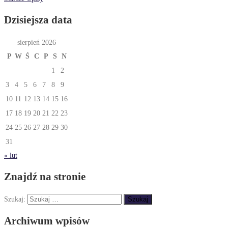
Dzisiejsza data
sierpień 2026
P
W
Ś
C
P
S
N
1
2
3
4
5
6
7
8
9
10
11
12
13
14
15
16
17
18
19
20
21
22
23
24
25
26
27
28
29
30
31
« lut
Znajdź na stronie
Szukaj:
Archiwum wpisów