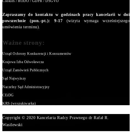
Cookies / RODO / GDPR / DSGVO
Zapraszamy do kontaktu w godzinach pracy kancelarii w dni
powszechnie (pon.-pt.): 9-17
(wizyta wymaga wcześniejszego
umówienia terminu).
Ważne strony:
Urząd Ochrony Konkurencji i Konsumentów
Krajowa Izba Odwoławcza
Urząd Zamówień Publicznych
Sąd Najwyższy
Naczelny Sąd Administracyjny
CEiDG
KRS (wyszukiwarka)
Copyright © 2020 Kancelaria Radcy Prawnego dr Rafał R.
Wasilewski