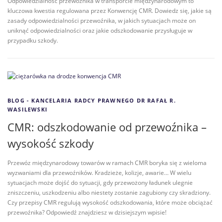
Odpowiedzialność przewoźnika w transporcie międzynarodowym to
kluczowa kwestia regulowana przez Konwencję CMR. Dowiedz się, jakie są
zasady odpowiedzialności przewoźnika, w jakich sytuacjach może on
uniknąć odpowiedzialności oraz jakie odszkodowanie przysługuje w
przypadku szkody.
BLOG - KANCELARIA RADCY PRAWNEGO DR RAFAŁ R.
WASILEWSKI
CMR: odszkodowanie od przewoźnika –
wysokość szkody
Przewóz międzynarodowy towarów w ramach CMR boryka się z wieloma
wyzwaniami dla przewoźników. Kradzieże, kolizje, awarie… W wielu
sytuacjach może dojść do sytuacji, gdy przewożony ładunek ulegnie
zniszczeniu, uszkodzeniu albo niestety zostanie zagubiony czy skradziony.
Czy przepisy CMR regulują wysokość odszkodowania, które może obciążać
przewoźnika? Odpowiedź znajdziesz w dzisiejszym wpisie!