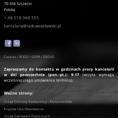
70-556
Szczecin
Polska
+ 48 518 040 555
kancelaria@radcawasilewski.pl
Cookies / RODO / GDPR / DSGVO
Zapraszamy do kontaktu w godzinach pracy kancelarii
w dni powszechnie (pon.-pt.): 9-17
(wizyta wymaga
wcześniejszego umówienia terminu).
Ważne strony:
Urząd Ochrony Konkurencji i Konsumentów
Krajowa Izba Odwoławcza
Urząd Zamówień Publicznych