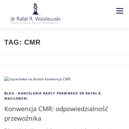
Menu
Strona główna
Kancelaria
TAG:
CMR
Specjalizacje
Usługi
Kontakt
Blog
EN | DE
BLOG - KANCELARIA RADCY PRAWNEGO DR RAFAŁ R.
WASILEWSKI
Konwencja CMR: odpowiedzialność
przewoźnika