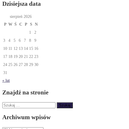
Dzisiejsza data
sierpień 2026
P
W
Ś
C
P
S
N
1
2
3
4
5
6
7
8
9
10
11
12
13
14
15
16
17
18
19
20
21
22
23
24
25
26
27
28
29
30
31
« lut
Znajdź na stronie
Szukaj:
Archiwum wpisów