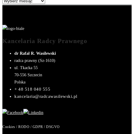
Archiwum
wpisów
Kancelaria Radcy Prawnego
dr Rafał R. Wasilewski
radca prawny (Sz-1610)
ul. Tkacka 55
70-556
Szczecin
Polska
+ 48 518 040 555
kancelaria@radcawasilewski.pl
Cookies / RODO / GDPR / DSGVO