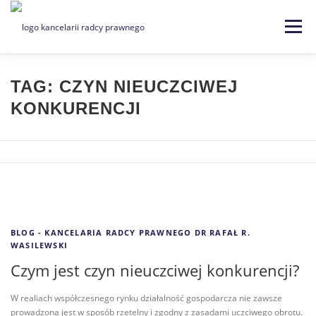
Menu
Strona główna
Kancelaria
TAG:
CZYN NIEUCZCIWEJ
KONKURENCJI
Specjalizacje
Usługi
Kontakt
Blog
EN | DE
BLOG - KANCELARIA RADCY PRAWNEGO DR RAFAŁ R.
WASILEWSKI
Czym jest czyn nieuczciwej konkurencji?
W realiach współczesnego rynku działalność gospodarcza nie zawsze
prowadzona jest w sposób rzetelny i zgodny z zasadami uczciwego obrotu.