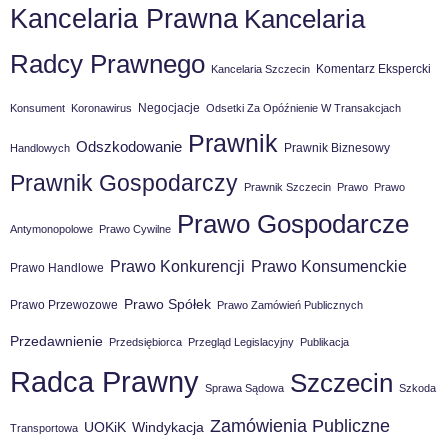
Kancelaria Prawna
Kancelaria
Radcy Prawnego
Komentarz Ekspercki
Kancelaria Szczecin
Negocjacje
Konsument
Koronawirus
Odsetki Za Opóźnienie W Transakcjach
Prawnik
Odszkodowanie
Prawnik Biznesowy
Handlowych
Prawnik Gospodarczy
Prawnik Szczecin
Prawo
Prawo
Prawo Gospodarcze
Antymonopolowe
Prawo Cywilne
Prawo Konsumenckie
Prawo Konkurencji
Prawo Handlowe
Prawo Spółek
Prawo Przewozowe
Prawo Zamówień Publicznych
Przedawnienie
Przedsiębiorca
Przegląd Legislacyjny
Publikacja
Radca Prawny
Szczecin
Sprawa Sądowa
Szkoda
Zamówienia Publiczne
UOKiK
Windykacja
Transportowa