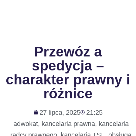
Przewóz a
spedycja –
charakter prawny i
różnice
27 lipca, 2025
21:25
adwokat
,
kancelaria prawna
,
kancelaria
radcy prawnego
,
kancelaria TSL
,
obsługa