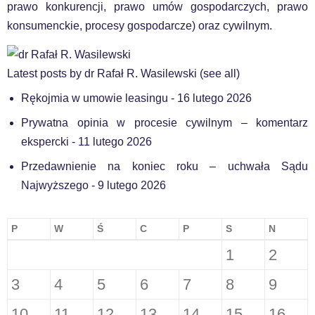
prawo konkurencji, prawo umów gospodarczych, prawo
konsumenckie, procesy gospodarcze) oraz cywilnym.
Latest posts by dr Rafał R. Wasilewski
(
see all
)
Rękojmia w umowie leasingu
- 16 lutego 2026
Prywatna opinia w procesie cywilnym – komentarz
ekspercki
- 11 lutego 2026
Przedawnienie na koniec roku – uchwała Sądu
Najwyższego
- 9 lutego 2026
P
W
Ś
C
P
S
N
1
2
3
4
5
6
7
8
9
10
11
12
13
14
15
16