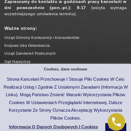
Zapraszamy do kontaktu w godzinach pracy kancelarii w
dni powszechnie (pon.-pt.): 9-17
(wizyta wymaga
wcześniejszego umówienia terminu).
Ważne strony:
Urząd Ochrony Konkurencji i Konsumentów
Krajowa Izba Odwoławcza
Urząd Zamówień Publicznych
Sąd Najwyższy
Cookies, dane osobowe
Naczelny Sąd Administracyjny
CEiDG
Strona Kancelarii Przechowuje I Stosuje Pliki Cookies W Celu
KRS (wyszukiwarka)
Realizacji Usług I Zgodnie Z Ustalonymi Zasadami (informacja W
Linku). Mogą Państwo Zmienić Warunki Wykorzystania Plików
Copyright © 2020 Kancelaria Radcy Prawnego Dr Rafał R.
Cookies W Ustawieniach Przeglądarki Internetowej. Dalsze
Wasilewski
Korzystanie Ze Strony Oznacza Akceptację Wykorzystania
Plików Cookies.
Polski
Informacja O Danych Osobowych I Cookies
Akceptuję