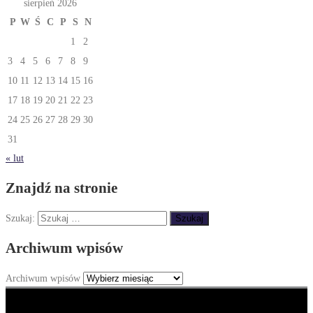
sierpień 2026
P
W
Ś
C
P
S
N
1
2
3
4
5
6
7
8
9
10
11
12
13
14
15
16
17
18
19
20
21
22
23
24
25
26
27
28
29
30
31
« lut
Znajdź na stronie
Szukaj:
Archiwum wpisów
Archiwum wpisów