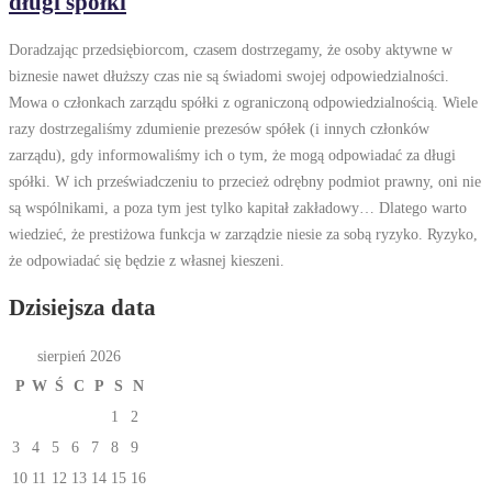
długi spółki
Doradzając przedsiębiorcom, czasem dostrzegamy, że osoby aktywne w
biznesie nawet dłuższy czas nie są świadomi swojej odpowiedzialności.
Mowa o członkach zarządu spółki z ograniczoną odpowiedzialnością. Wiele
razy dostrzegaliśmy zdumienie prezesów spółek (i innych członków
zarządu), gdy informowaliśmy ich o tym, że mogą odpowiadać za długi
spółki. W ich przeświadczeniu to przecież odrębny podmiot prawny, oni nie
są wspólnikami, a poza tym jest tylko kapitał zakładowy… Dlatego warto
wiedzieć, że prestiżowa funkcja w zarządzie niesie za sobą ryzyko. Ryzyko,
że odpowiadać się będzie z własnej kieszeni.
Dzisiejsza data
sierpień 2026
P
W
Ś
C
P
S
N
1
2
3
4
5
6
7
8
9
10
11
12
13
14
15
16