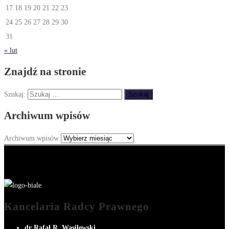
17
18
19
20
21
22
23
24
25
26
27
28
29
30
31
« lut
Znajdź na stronie
Szukaj:
Archiwum wpisów
Archiwum wpisów
Kancelaria Radcy Prawnego
dr Rafał R. Wasilewski