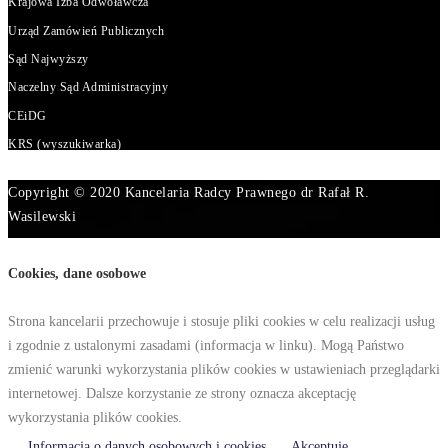
Krajowa Izba Odwoławcza
Urząd Zamówień Publicznych
Sąd Najwyższy
Naczelny Sąd Administracyjny
CEiDG
KRS (wyszukiwarka)
Copyright © 2020 Kancelaria Radcy Prawnego dr Rafał R.
Wasilewski
Cookies, dane osobowe
Strona kancelarii przechowuje i stosuje pliki cookies w celu realizacji usług
i zgodnie z ustalonymi zasadami (informacja w linku). Mogą Państwo
zmienić warunki wykorzystania plików cookies w ustawieniach przeglądarki
internetowej. Dalsze korzystanie ze strony oznacza akceptację
wykorzystania plików cookies.
Informacja o danych osobowych i cookies
Akceptuję