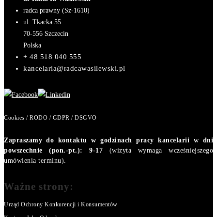
radca prawny (Sz-1610)
ul. Tkacka 55
70-556
Szczecin
Polska
+ 48 518 040 555
kancelaria@radcawasilewski.pl
Cookies / RODO / GDPR / DSGVO
Zapraszamy do kontaktu w godzinach pracy kancelarii w dni
powszechnie (pon.-pt.): 9-17
(wizyta wymaga wcześniejszego
umówienia terminu).
Ważne strony:
Urząd Ochrony Konkurencji i Konsumentów