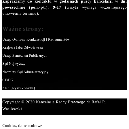
Zapraszamy do kontaktu w godzinach pracy kancelarii w dni
powszechnie (pon.-pt.): 9-17
(wizyta wymaga wcześniejszego
umówienia terminu).
Ważne strony:
Urząd Ochrony Konkurencji i Konsumentów
Krajowa Izba Odwoławcza
Urząd Zamówień Publicznych
Sąd Najwyższy
Naczelny Sąd Administracyjny
CEiDG
KRS (wyszukiwarka)
Copyright © 2020 Kancelaria Radcy Prawnego dr Rafał R.
Wasilewski
Cookies, dane osobowe