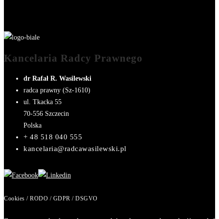
Kancelaria Radcy Prawnego
dr Rafał R. Wasilewski
radca prawny (Sz-1610)
ul. Tkacka 55
70-556
Szczecin
Polska
+ 48 518 040 555
kancelaria@radcawasilewski.pl
Cookies / RODO / GDPR / DSGVO