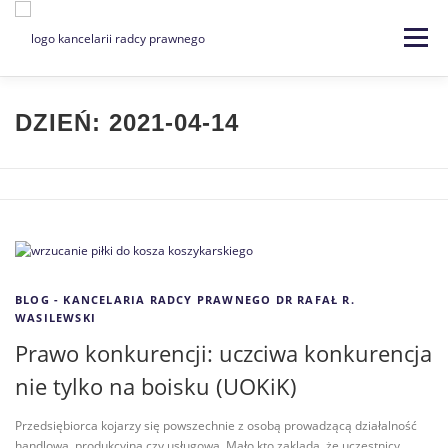
Menu
Strona główna
Kancelaria
DZIEŃ:
2021-04-14
Specjalizacje
Usługi
Kontakt
Blog
EN | DE
BLOG - KANCELARIA RADCY PRAWNEGO DR RAFAŁ R.
WASILEWSKI
Prawo konkurencji: uczciwa konkurencja
nie tylko na boisku (UOKiK)
Przedsiębiorca kojarzy się powszechnie z osobą prowadzącą działalność
handlową, produkcyjną czy usługową. Mało kto zaklada, że uczestnicy