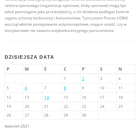
sektora sportowego (organizacje sportowe, kluby sportowe) mogą być
także postrzegane jako przedsiębiorcy, a ich działania podlegać kontroli
organu ochrony konkurencji i konsumentów. Tymczasem Prezes UOKiK
wszczął właśnie postępowanie antymonopolowe, mające ustalić, czy w
koszykarstwie nie zawarto antykonkurencyjnego porozumienia.
DZISIEJSZA DATA
P
W
Ś
C
P
S
N
2
1
3
4
6
8
5
7
9
10
11
14
12
13
15
16
17
18
19
20
21
22
23
24
25
26
27
28
29
30
kwiecień 2021