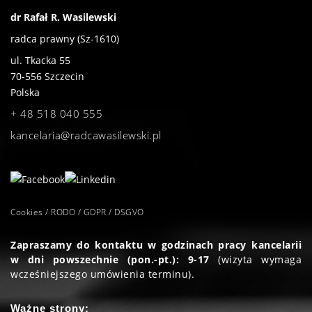
dr Rafał R. Wasilewski
radca prawny (Sz-1610)
ul. Tkacka 55
70-556
Szczecin
Polska
+ 48 518 040 555
kancelaria@radcawasilewski.pl
Cookies / RODO / GDPR / DSGVO
Zapraszamy do kontaktu w godzinach pracy kancelarii
w dni powszechnie (pon.-pt.): 9-17
(wizyta wymaga
wcześniejszego umówienia terminu).
Ważne strony: