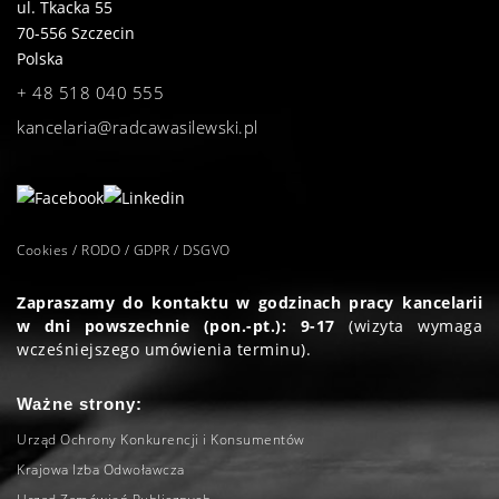
ul. Tkacka 55
70-556
Szczecin
Polska
+ 48 518 040 555
kancelaria@radcawasilewski.pl
Cookies / RODO / GDPR / DSGVO
Zapraszamy do kontaktu w godzinach pracy kancelarii
w dni powszechnie (pon.-pt.): 9-17
(wizyta wymaga
wcześniejszego umówienia terminu).
Ważne strony:
Urząd Ochrony Konkurencji i Konsumentów
Krajowa Izba Odwoławcza