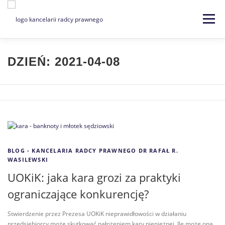
Menu
Strona główna
Kancelaria
DZIEŃ:
2021-04-08
Specjalizacje
Usługi
Kontakt
Blog
EN | DE
BLOG - KANCELARIA RADCY PRAWNEGO DR RAFAŁ R.
WASILEWSKI
UOKiK: jaka kara grozi za praktyki
ograniczające konkurencję?
Stwierdzenie przez Prezesa UOKiK nieprawidłowości w działaniu
przedsiębiorcy może skutkować nałożeniem kary pieniężnej. Ile może ona