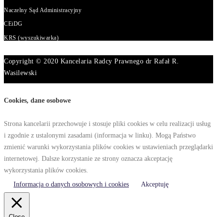
Naczelny Sąd Administracyjny
CEiDG
KRS (wyszukiwarka)
Copyright © 2020 Kancelaria Radcy Prawnego dr Rafał R.
Wasilewski
Cookies, dane osobowe
Strona kancelarii przechowuje i stosuje pliki cookies w celu realizacji usług
i zgodnie z ustalonymi zasadami (informacja w linku). Mogą Państwo
zmienić warunki wykorzystania plików cookies w ustawieniach przeglądarki
internetowej. Dalsze korzystanie ze strony oznacza akceptację
wykorzystania plików cookies.
Informacja o danych osobowych i cookies
Akceptuję
Close