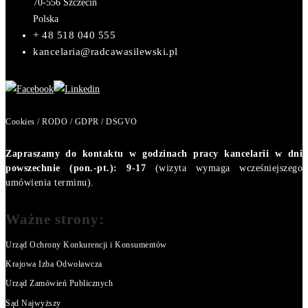
70-556
Szczecin
Polska
+ 48 518 040 555
kancelaria@radcawasilewski.pl
Cookies / RODO / GDPR / DSGVO
Zapraszamy do kontaktu w godzinach pracy kancelarii w dni
powszechnie (pon.-pt.): 9-17
(wizyta wymaga wcześniejszego
umówienia terminu).
Ważne strony:
Urząd Ochrony Konkurencji i Konsumentów
Krajowa Izba Odwoławcza
Urząd Zamówień Publicznych
Sąd Najwyższy