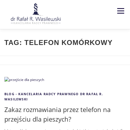
Menu
Strona główna
Kancelaria
TAG:
TELEFON KOMÓRKOWY
Specjalizacje
Usługi
Kontakt
Blog
EN | DE
BLOG - KANCELARIA RADCY PRAWNEGO DR RAFAŁ R.
WASILEWSKI
Zakaz rozmawiania przez telefon na
przejściu dla pieszych?