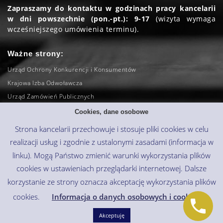
Zapraszamy do kontaktu w godzinach pracy kancelarii
w dni powszechnie (pon.-pt.): 9-17
(wizyta wymaga
wcześniejszego umówienia terminu).
Ważne strony:
Urząd Ochrony Konkurencji i Konsumentów
Krajowa Izba Odwoławcza
Urząd Zamówień Publicznych
Sąd Najwyższy
Cookies, dane osobowe
Naczelny Sąd Administracyjny
Strona kancelarii przechowuje i stosuje pliki cookies w celu
CEiDG
realizacji usług i zgodnie z ustalonymi zasadami (informacja w
KRS (wyszukiwarka)
linku). Mogą Państwo zmienić warunki wykorzystania plików
cookies w ustawieniach przeglądarki internetowej. Dalsze
Copyright © 2020 Kancelaria Radcy Prawnego dr Rafał R.
korzystanie ze strony oznacza akceptację wykorzystania plików
Wasilewski
cookies.
Informacja o danych osobowych i cookies
Deutsch
(
Niemiecki
)
Polski
Akceptuję