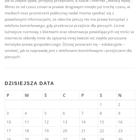
Jak to zwykle bywa, przepisy przepisami, a ludzie i Internet „wiedzą lepiej”.
Mimo że od czasu zmian w prawie drogowym minęło już trochę czasu, w
mediach oraz przestrzeni publicznej nadal można spotkać się z
powielanymi informacjami, że obecnie pieszy nie ma prawa korzystać z
telefonu komórkowego, gdy przekracza przejście dla pieszych. Liczne
luźniejsze rozmowy z klientami oraz obserwacja powielających się treści w
internecie skłoniły mnie do opisania innej kwestii niż zwykle poruszana
tematyka prawa gospodarczego. Dzisiaj postaram się – edukacyjnie –
omówić, jak to naprawdę jest z telefonami komórkowymi i przejściami dla
pieszych.
DZISIEJSZA DATA
P
W
Ś
C
P
S
N
1
2
3
4
5
6
7
8
9
10
11
12
13
14
15
16
17
18
19
20
21
22
23
24
25
26
27
28
29
30