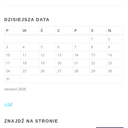
DZISIEJSZA DATA
P
W
Ś
C
P
S
N
1
2
3
4
5
6
7
8
9
10
11
12
13
14
15
16
17
18
19
20
21
22
23
24
25
26
27
28
29
30
31
sierpień 2026
« lut
ZNAJDŹ NA STRONIE