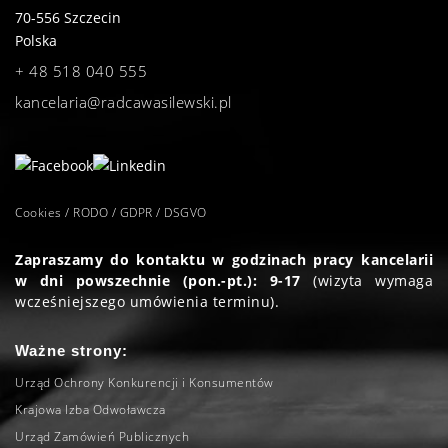
70-556
Szczecin
Polska
+ 48 518 040 555
kancelaria@radcawasilewski.pl
Cookies / RODO / GDPR / DSGVO
Zapraszamy do kontaktu w godzinach pracy kancelarii
w dni powszechnie (pon.-pt.): 9-17
(wizyta wymaga
wcześniejszego umówienia terminu).
Ważne strony:
Urząd Ochrony Konkurencji i Konsumentów
Krajowa Izba Odwoławcza
Urząd Zamówień Publicznych