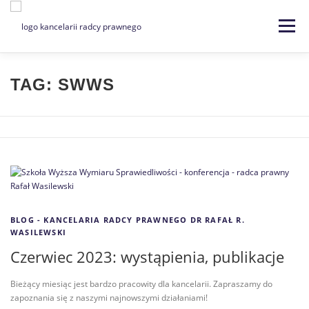
Menu
Strona główna
Kancelaria
TAG:
SWWS
Specjalizacje
Usługi
Kontakt
Blog
EN | DE
BLOG - KANCELARIA RADCY PRAWNEGO DR RAFAŁ R.
WASILEWSKI
Czerwiec 2023: wystąpienia, publikacje
Bieżący miesiąc jest bardzo pracowity dla kancelarii. Zapraszamy do
zapoznania się z naszymi najnowszymi działaniami!