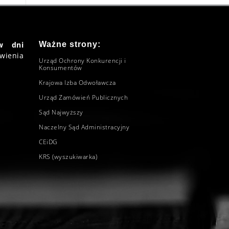
w dni
Ważne strony:
wienia
Urząd Ochrony Konkurencji i
Konsumentów
Krajowa Izba Odwoławcza
Urząd Zamówień Publicznych
Sąd Najwyższy
Naczelny Sąd Administracyjny
CEiDG
KRS (wyszukiwarka)