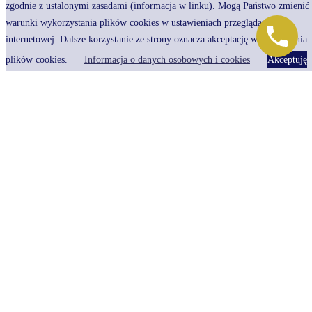
długi spółki
zgodnie z ustalonymi zasadami (informacja w linku). Mogą Państwo zmienić
warunki wykorzystania plików cookies w ustawieniach przeglądarki
Doradzając przedsiębiorcom, czasem dostrzegamy, że osoby aktywne w
internetowej. Dalsze korzystanie ze strony oznacza akceptację wykorzystania
biznesie nawet dłuższy czas nie są świadomi swojej odpowiedzialności.
plików cookies.
Informacja o danych osobowych i cookies
Akceptuję
Mowa o członkach zarządu spółki z ograniczoną odpowiedzialnością. Wiele
razy dostrzegaliśmy zdumienie prezesów spółek (i innych członków
zarządu), gdy informowaliśmy ich o tym, że mogą odpowiadać za długi
spółki. W ich przeświadczeniu to przecież odrębny podmiot prawny, oni nie
są wspólnikami, a poza tym jest tylko kapitał zakładowy… Dlatego warto
wiedzieć, że prestiżowa funkcja w zarządzie niesie za sobą ryzyko. Ryzyko,
że odpowiadać się będzie z własnej kieszeni.
Dzisiejsza data
sierpień 2026
P
W
Ś
C
P
S
N
1
2
3
4
5
6
7
8
9
10
11
12
13
14
15
16