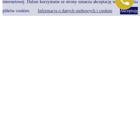
internetowej. Dalsze korzystanie ze strony oznacza akceptację wykorzystania
Leasing, jako forma finansowania zakupu rzeczy, jest powszechnie
plików cookies.
Informacja o danych osobowych i cookies
Akceptuję
stosowany przede wszystkim przez przedsiębiorców. Choć kojarzy się z
możliwością korzystania z nowego samochodu, maszyny czy sprzętu, w
praktyce dotyczyć może także innych rzecz. Co ważne, nie chodzi tu tylko o
przedmioty nowe, lecz również o używane. Niezależnie od tej cechy, nie
zawsze przedmiot leasingu jest wolny od wad. Powstaje wtedy pytanie –
jakie uprawnienia ma leasingobiorca i do kogo powinien się zwrócić z
roszczeniami?
Dzisiejsza data
sierpień 2026
P
W
Ś
C
P
S
N
1
2
3
4
5
6
7
8
9
10
11
12
13
14
15
16
17
18
19
20
21
22
23
24
25
26
27
28
29
30