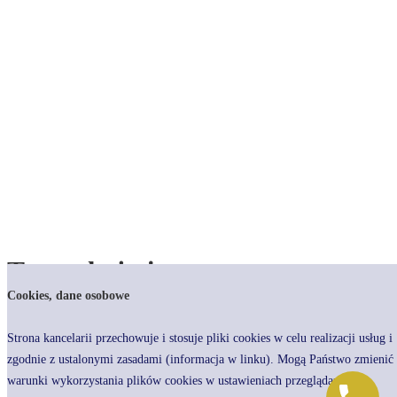
Tag:
rękojmia
Cookies, dane osobowe
Blog - Kancelaria Radcy Prawnego dr Rafał R. Wasilewski
Strona kancelarii przechowuje i stosuje pliki cookies w celu realizacji usług i
zgodnie z ustalonymi zasadami (informacja w linku). Mogą Państwo zmienić
Rękojmia w umowie leasingu
warunki wykorzystania plików cookies w ustawieniach przeglądarki