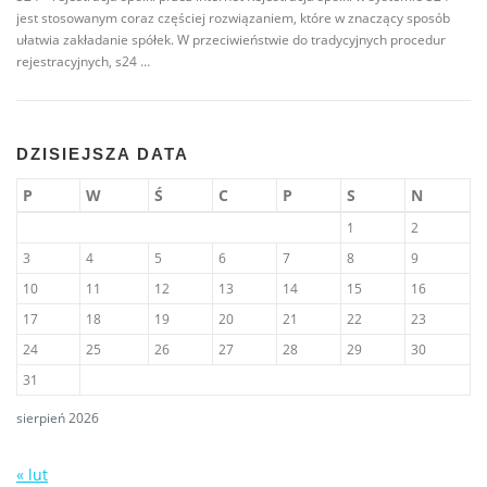
jest stosowanym coraz częściej rozwiązaniem, które w znaczący sposób
ułatwia zakładanie spółek. W przeciwieństwie do tradycyjnych procedur
rejestracyjnych, s24 …
DZISIEJSZA DATA
P
W
Ś
C
P
S
N
1
2
3
4
5
6
7
8
9
10
11
12
13
14
15
16
17
18
19
20
21
22
23
24
25
26
27
28
29
30
31
sierpień 2026
« lut