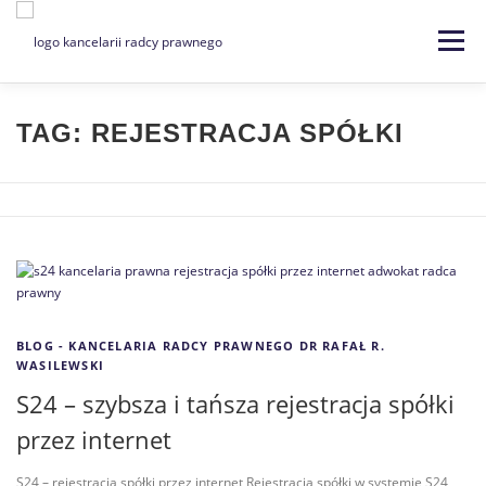
Menu
Strona główna
Kancelaria
TAG:
REJESTRACJA SPÓŁKI
Specjalizacje
Usługi
Kontakt
Blog
EN | DE
BLOG - KANCELARIA RADCY PRAWNEGO DR RAFAŁ R.
WASILEWSKI
S24 – szybsza i tańsza rejestracja spółki
przez internet
S24 – rejestracja spółki przez internet Rejestracja spółki w systemie S24