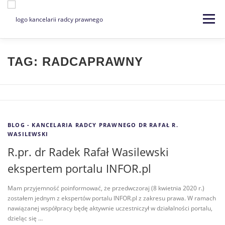
Menu
Strona główna
Kancelaria
TAG:
RADCAPRAWNY
Specjalizacje
Usługi
Kontakt
BLOG - KANCELARIA RADCY PRAWNEGO DR RAFAŁ R.
Blog
EN | DE
WASILEWSKI
R.pr. dr Radek Rafał Wasilewski
ekspertem portalu INFOR.pl
Mam przyjemność poinformować, że przedwczoraj (8 kwietnia 2020 r.)
zostałem jednym z ekspertów portalu INFOR.pl z zakresu prawa. W ramach
nawiązanej współpracy będę aktywnie uczestniczył w działalności portalu,
dzieląc się …