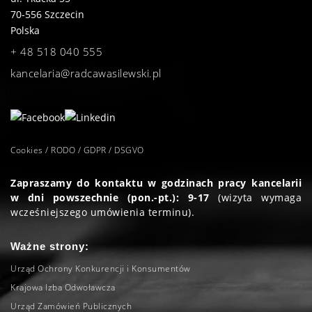
70-556
Szczecin
Polska
+ 48 518 040 555
kancelaria@radcawasilewski.pl
Cookies / RODO / GDPR / DSGVO
Zapraszamy do kontaktu w godzinach pracy kancelarii
w dni powszechnie (pon.-pt.): 9-17
(wizyta wymaga
wcześniejszego umówienia terminu).
Ważne strony:
Urząd Ochrony Konkurencji i Konsumentów
Krajowa Izba Odwoławcza
Urząd Zamówień Publicznych