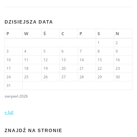
DZISIEJSZA DATA
P
W
Ś
C
P
S
N
1
2
3
4
5
6
7
8
9
10
11
12
13
14
15
16
17
18
19
20
21
22
23
24
25
26
27
28
29
30
31
sierpień 2026
« lut
ZNAJDŹ NA STRONIE