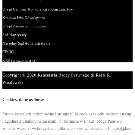
Urząd Ochrony Konkurencji i Konsumentów
Krajowa Izba Odwoławcza
Urząd Zamówień Publicznych
Sąd Najwyższy
Naczelny Sąd Administracyjny
CEiDG
KRS (wyszukiwarka)
Copyright © 2020 Kancelaria Radcy Prawnego dr Rafał R.
Wasilewski
Cookies, dane osobowe
Strona kancelarii przechowuje i stosuje pliki cookies w celu realizacji usług
i zgodnie z ustalonymi zasadami (informacja w linku). Mogą Państwo
zmienić warunki wykorzystania plików cookies w ustawieniach przeglądarki