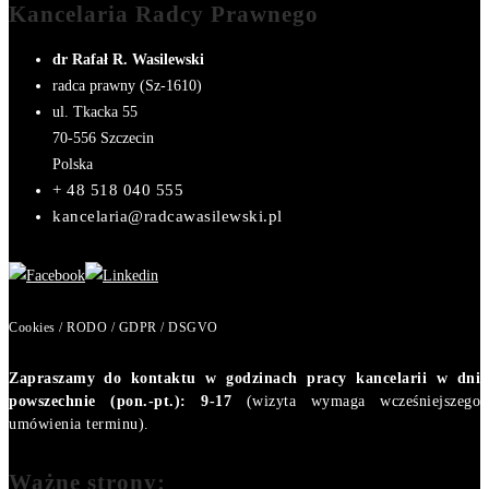
Kancelaria Radcy Prawnego
dr Rafał R. Wasilewski
radca prawny (Sz-1610)
ul. Tkacka 55
70-556
Szczecin
Polska
+ 48 518 040 555
kancelaria@radcawasilewski.pl
Cookies / RODO / GDPR / DSGVO
Zapraszamy do kontaktu w godzinach pracy kancelarii w dni
powszechnie (pon.-pt.): 9-17
(wizyta wymaga wcześniejszego
umówienia terminu).
Ważne strony: