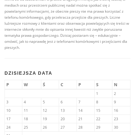
mediach oraz przestrzeni publicznej nadal można spotkać się z
powielanymi informacjami, że obecnie pieszy nie ma prawa korzystać z
telefonu komórkowego, gdy przekracza przejście dla pieszych. Liczne
luźniejsze rozmowy z klientami oraz obserwacja powielających się treści w
internecie skłoniły mnie do opisania innej kwestii niż zwykle poruszana
tematyka prawa gospodarczego. Dzisiaj postaram się – edukacyjnie –
omówić, jak to naprawdę jest z telefonami komórkowymi i przejściami dla
pieszych.
DZISIEJSZA DATA
P
W
Ś
C
P
S
N
1
2
3
4
5
6
7
8
9
10
11
12
13
14
15
16
17
18
19
20
21
22
23
24
25
26
27
28
29
30