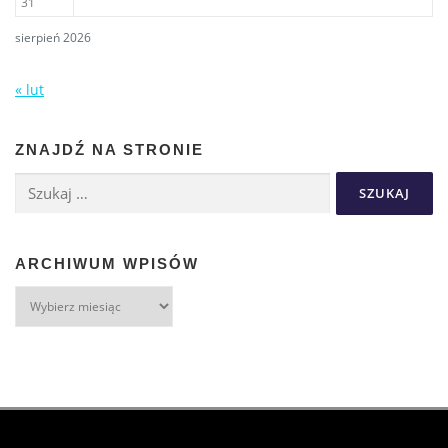
31
sierpień 2026
« lut
ZNAJDŹ NA STRONIE
ARCHIWUM WPISÓW