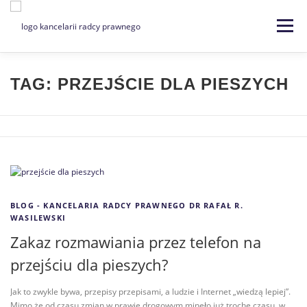
Menu
Strona główna
Kancelaria
TAG:
PRZEJŚCIE DLA PIESZYCH
Specjalizacje
Usługi
Kontakt
Blog
EN | DE
BLOG - KANCELARIA RADCY PRAWNEGO DR RAFAŁ R.
WASILEWSKI
Zakaz rozmawiania przez telefon na
przejściu dla pieszych?
Jak to zwykle bywa, przepisy przepisami, a ludzie i Internet „wiedzą lepiej”.
Mimo że od czasu zmian w prawie drogowym minęło już trochę czasu, w