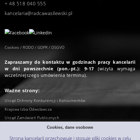
+ 48 518 040 555
kancelaria@radcawasilewski.pl
Cookies / RODO / GDPR / DSGVO
Zapraszamy do kontaktu w godzinach pracy kancelarii
w dni powszechnie (pon.-pt.): 9-17
(wizyta wymaga
wcześniejszego umówienia terminu).
Ważne strony:
Urząd Ochrony Konkurencji i Konsumentów
Krajowa Izba Odwoławcza
Urząd Zamówień Publicznych
Sąd Najwyższy
Cookies, dane osobowe
Naczelny Sąd Administracyjny
Strona kancelarii przechowuje i stosuje pliki cookies w celu