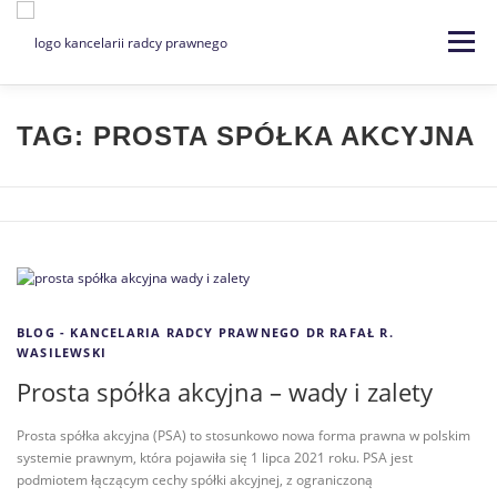
Menu
Strona główna
Kancelaria
TAG:
PROSTA SPÓŁKA AKCYJNA
Specjalizacje
Usługi
Kontakt
Blog
EN | DE
BLOG - KANCELARIA RADCY PRAWNEGO DR RAFAŁ R.
WASILEWSKI
Prosta spółka akcyjna – wady i zalety
Prosta spółka akcyjna (PSA) to stosunkowo nowa forma prawna w polskim
systemie prawnym, która pojawiła się 1 lipca 2021 roku. PSA jest
podmiotem łączącym cechy spółki akcyjnej, z ograniczoną