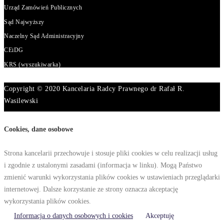
Urząd Zamówień Publicznych
Sąd Najwyższy
Naczelny Sąd Administracyjny
CEiDG
KRS (wyszukiwarka)
Copyright © 2020 Kancelaria Radcy Prawnego dr Rafał R.
Wasilewski
Cookies, dane osobowe
Strona kancelarii przechowuje i stosuje pliki cookies w celu realizacji usług
i zgodnie z ustalonymi zasadami (informacja w linku). Mogą Państwo
zmienić warunki wykorzystania plików cookies w ustawieniach przeglądarki
internetowej. Dalsze korzystanie ze strony oznacza akceptację
wykorzystania plików cookies.
Informacja o danych osobowych i cookies
Akceptuję