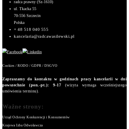
radca prawny (Sz-1610)
ul. Tkacka 55
70-556
Szczecin
Polska
+ 48 518 040 555
kancelaria@radcawasilewski.pl
Cookies / RODO / GDPR / DSGVO
Zapraszamy do kontaktu w godzinach pracy kancelarii w dni
powszechnie (pon.-pt.): 9-17
(wizyta wymaga wcześniejszego
umówienia terminu).
Ważne strony:
Urząd Ochrony Konkurencji i Konsumentów
Krajowa Izba Odwoławcza