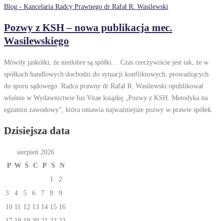
Blog - Kancelaria Radcy Prawnego dr Rafał R. Wasilewski
Pozwy z KSH – nowa publikacja mec.
Wasilewskiego
Mówiły jaskółki, że niedobre są spółki… Czas rzeczywiście jest tak, że w
spółkach handlowych dochodzi do sytuacji konfliktowych, prowadzących
do sporu sądowego. Radca prawny dr Rafał R. Wasilewski opublikował
właśnie w Wydawnictwie Ius Vitae książkę „Pozwy z KSH. Metodyka na
egzamin zawodowy”, która omawia najważniejsze pozwy w prawie spółek.
Dzisiejsza data
sierpień 2026
P
W
Ś
C
P
S
N
1
2
3
4
5
6
7
8
9
10
11
12
13
14
15
16
17
18
19
20
21
22
23