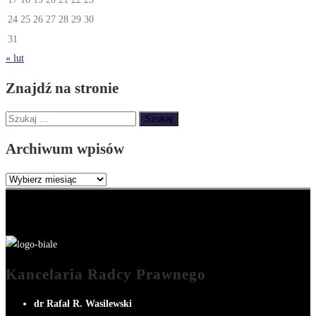
24
25
26
27
28
29
30
31
« lut
Znajdź na stronie
Szukaj:
Archiwum wpisów
Archiwum
wpisów
Kancelaria Radcy Prawnego
dr Rafał R. Wasilewski