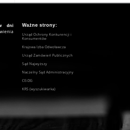
w dni
Ważne strony:
wienia
Urząd Ochrony Konkurencji i
Konsumentów
Krajowa Izba Odwoławcza
Urząd Zamówień Publicznych
Sąd Najwyższy
Naczelny Sąd Administracyjny
CEiDG
KRS (wyszukiwarka)