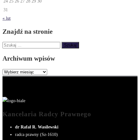
24
25
26
27
28
29
30
31
« lut
Znajdź na stronie
Szukaj:
Archiwum wpisów
Archiwum
wpisów
Kancelaria Radcy Prawnego
dr Rafał R. Wasilewski
radca prawny (Sz-1610)