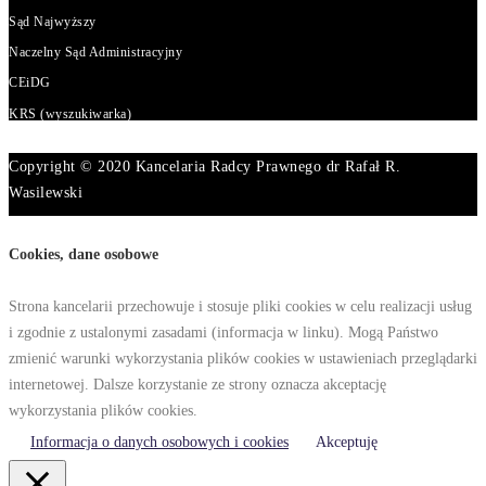
Sąd Najwyższy
Naczelny Sąd Administracyjny
CEiDG
KRS (wyszukiwarka)
Copyright © 2020 Kancelaria Radcy Prawnego dr Rafał R.
Wasilewski
Cookies, dane osobowe
Strona kancelarii przechowuje i stosuje pliki cookies w celu realizacji usług
i zgodnie z ustalonymi zasadami (informacja w linku). Mogą Państwo
zmienić warunki wykorzystania plików cookies w ustawieniach przeglądarki
internetowej. Dalsze korzystanie ze strony oznacza akceptację
wykorzystania plików cookies.
Informacja o danych osobowych i cookies
Akceptuję