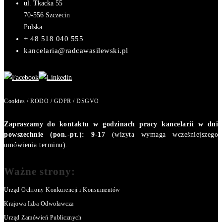
ul. Tkacka 55
70-556
Szczecin
Polska
+ 48 518 040 555
kancelaria@radcawasilewski.pl
Cookies / RODO / GDPR / DSGVO
Zapraszamy do kontaktu w godzinach pracy kancelarii w dni
powszechnie (pon.-pt.): 9-17
(wizyta wymaga wcześniejszego
umówienia terminu).
Ważne strony:
Urząd Ochrony Konkurencji i Konsumentów
Krajowa Izba Odwoławcza
Urząd Zamówień Publicznych