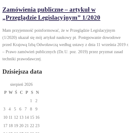
Zamówienia publiczne – artykuł w
„Przeglądzie Legislacyjnym” 1/2020
Mam przyjemność poinformować, że w Przeglądzie Legislacyjnym
(1/2020) ukazał się mój artykuł naukowy pt. Postępowanie dowodowe
przed Krajową Izbą Odwoławczą według ustawy z dnia 11 września 2019 r.
– Prawo zamówień publicznych (Dz.U. poz. 2019) przez pryzmat zasad
techniki prawodawczej.
Dzisiejsza data
sierpień 2026
P
W
Ś
C
P
S
N
1
2
3
4
5
6
7
8
9
10
11
12
13
14
15
16
17
18
19
20
21
22
23