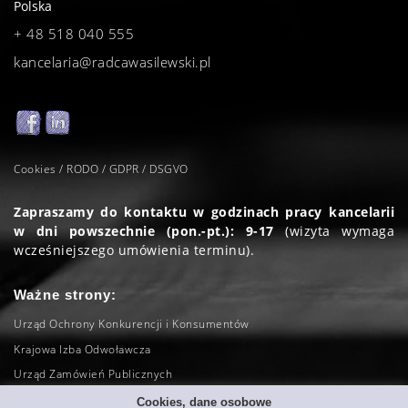
Polska
+ 48 518 040 555
kancelaria@radcawasilewski.pl
Cookies / RODO / GDPR / DSGVO
Zapraszamy do kontaktu w godzinach pracy kancelarii
w dni powszechnie (pon.-pt.): 9-17
(wizyta wymaga
wcześniejszego umówienia terminu).
Ważne strony:
Urząd Ochrony Konkurencji i Konsumentów
Krajowa Izba Odwoławcza
Urząd Zamówień Publicznych
Sąd Najwyższy
Cookies, dane osobowe