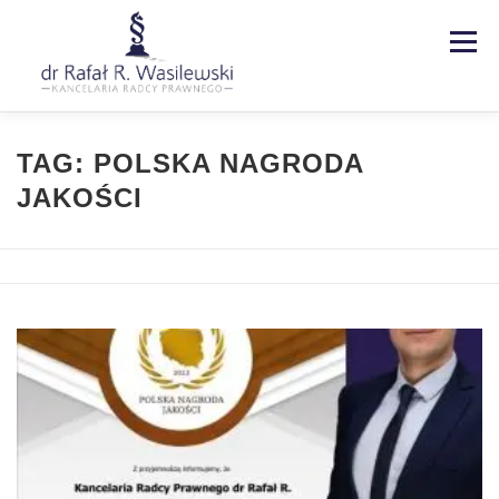
Menu
Strona główna
Kancelaria
TAG:
POLSKA NAGRODA
JAKOŚCI
Specjalizacje
Usługi
Kontakt
Blog
EN | DE