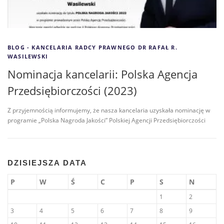
BLOG - KANCELARIA RADCY PRAWNEGO DR RAFAŁ R.
WASILEWSKI
Nominacja kancelarii: Polska Agencja
Przedsiębiorczości (2023)
Z przyjemnością informujemy, że nasza kancelaria uzyskała nominację w
programie „Polska Nagroda Jakości” Polskiej Agencji Przedsiębiorczości
DZISIEJSZA DATA
P
W
Ś
C
P
S
N
1
2
3
4
5
6
7
8
9