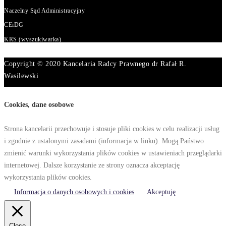
Naczelny Sąd Administracyjny
CEiDG
KRS (wyszukiwarka)
Copyright © 2020 Kancelaria Radcy Prawnego dr Rafał R.
Wasilewski
Cookies, dane osobowe
Strona kancelarii przechowuje i stosuje pliki cookies w celu realizacji usług
i zgodnie z ustalonymi zasadami (informacja w linku). Mogą Państwo
zmienić warunki wykorzystania plików cookies w ustawieniach przeglądarki
internetowej. Dalsze korzystanie ze strony oznacza akceptację
wykorzystania plików cookies.
Informacja o danych osobowych i cookies
Akceptuję
Close