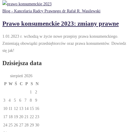
Blog - Kancelaria Radcy Prawnego dr Rafał R. Wasilewski
Prawo konsumenckie 2023: zmiany prawne
1.01.2023 r. wchodzą w życie nowe przepisy prawa konsumenckiego.
Zmieniają obowiązki przedsiębiorców oraz prawa konsumentów. Dowiedz
się jak!
Dzisiejsza data
sierpień 2026
P
W
Ś
C
P
S
N
1
2
3
4
5
6
7
8
9
10
11
12
13
14
15
16
17
18
19
20
21
22
23
24
25
26
27
28
29
30