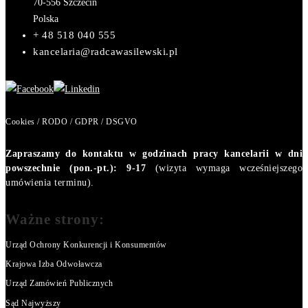
70-556
Szczecin
Polska
+ 48 518 040 555
kancelaria@radcawasilewski.pl
Cookies / RODO / GDPR / DSGVO
Zapraszamy do kontaktu w godzinach pracy kancelarii w dni
powszechnie (pon.-pt.): 9-17
(wizyta wymaga wcześniejszego
umówienia terminu).
Ważne strony:
Urząd Ochrony Konkurencji i Konsumentów
Krajowa Izba Odwoławcza
Urząd Zamówień Publicznych
Sąd Najwyższy