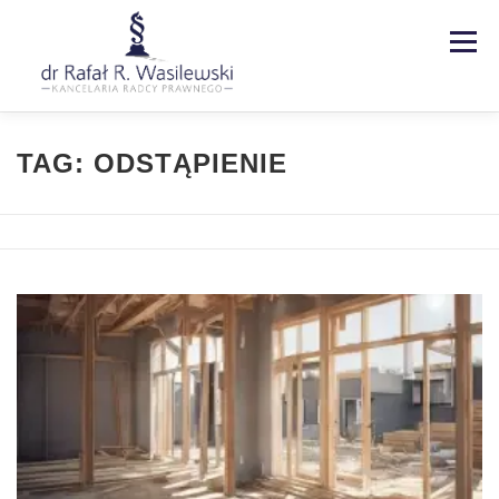
Menu
Strona główna
Kancelaria
TAG:
ODSTĄPIENIE
Specjalizacje
Usługi
Kontakt
Blog
EN | DE