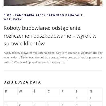
BLOG - KANCELARIA RADCY PRAWNEGO DR RAFAŁ R.
WASILEWSKI
Roboty budowlane: odstąpienie,
rozliczenie i odszkodowanie – wyrok w
sprawie klientów
Każdy marzy o swoim miejscu na ziemi. Czy to mieszkanie, apartament, czy
własny dom. Takie jest również tło sprawy, którą prowadził radca prawny dr
Rafał R. Wasilewski przed Sądem Okręgowym …
DZISIEJSZA DATA
P
W
Ś
C
P
S
N
1
2
3
4
5
6
7
8
9