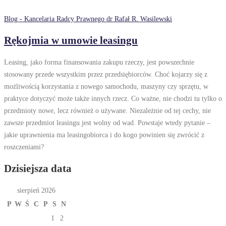
Blog - Kancelaria Radcy Prawnego dr Rafał R. Wasilewski
Rękojmia w umowie leasingu
Leasing, jako forma finansowania zakupu rzeczy, jest powszechnie
stosowany przede wszystkim przez przedsiębiorców. Choć kojarzy się z
możliwością korzystania z nowego samochodu, maszyny czy sprzętu, w
praktyce dotyczyć może także innych rzecz. Co ważne, nie chodzi tu tylko o
przedmioty nowe, lecz również o używane. Niezależnie od tej cechy, nie
zawsze przedmiot leasingu jest wolny od wad. Powstaje wtedy pytanie –
jakie uprawnienia ma leasingobiorca i do kogo powinien się zwrócić z
roszczeniami?
Dzisiejsza data
sierpień 2026
P
W
Ś
C
P
S
N
1
2