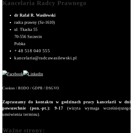
Kancelaria Radcy Prawnego
dr Rafał R. Wasilewski
radca prawny (Sz-1610)
ul. Tkacka 55
70-556
Szczecin
Polska
+ 48 518 040 555
kancelaria@radcawasilewski.pl
Cookies / RODO / GDPR / DSGVO
Zapraszamy do kontaktu w godzinach pracy kancelarii w dni
powszechnie (pon.-pt.): 9-17
(wizyta wymaga wcześniejszego
umówienia terminu).
Ważne strony: