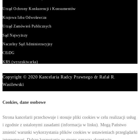
Urząd Ochrony Konkurencji i Konsumentów
Krajowa Izba Odwoławcza
Urząd Zamówień Publicznych
Sąd Najwyższy
Naczelny Sąd Administracyjny
CEiDG
KRS (wyszukiwarka)
Copyright © 2020 Kancelaria Radcy Prawnego dr Rafał R.
Wasilewski
Cookies, dane osobowe
Strona kancelarii przechowuje i stosuje pliki cookies w celu realizacji usług
i zgodnie z ustalonymi zasadami (informacja w linku). Mogą Państwo
zmienić warunki wykorzystania plików cookies w ustawieniach przeglądarki
internetowej. Dalsze korzystanie ze strony oznacza akceptację