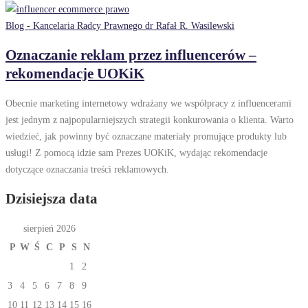
Blog - Kancelaria Radcy Prawnego dr Rafał R. Wasilewski
Oznaczanie reklam przez influencerów –
rekomendacje UOKiK
Obecnie marketing internetowy wdrażany we współpracy z influencerami
jest jednym z najpopularniejszych strategii konkurowania o klienta. Warto
wiedzieć, jak powinny być oznaczane materiały promujące produkty lub
usługi! Z pomocą idzie sam Prezes UOKiK, wydając rekomendacje
dotyczące oznaczania treści reklamowych.
Dzisiejsza data
sierpień 2026
P
W
Ś
C
P
S
N
1
2
3
4
5
6
7
8
9
10
11
12
13
14
15
16