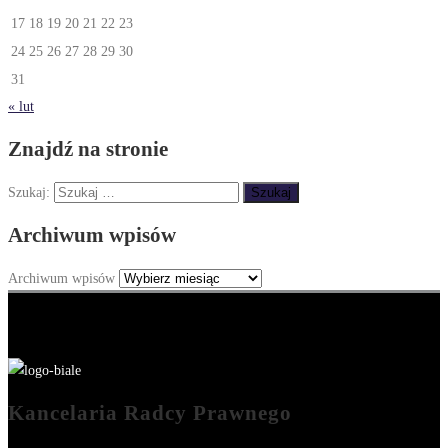
17
18
19
20
21
22
23
24
25
26
27
28
29
30
31
« lut
Znajdź na stronie
Szukaj:
Archiwum wpisów
Archiwum wpisów
Kancelaria Radcy Prawnego