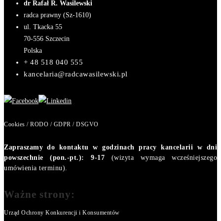
dr Rafał R. Wasilewski
radca prawny (Sz-1610)
ul. Tkacka 55
70-556
Szczecin
Polska
+ 48 518 040 555
kancelaria@radcawasilewski.pl
Cookies / RODO / GDPR / DSGVO
Zapraszamy do kontaktu w godzinach pracy kancelarii w dni
powszechnie (pon.-pt.): 9-17
(wizyta wymaga wcześniejszego
umówienia terminu).
Ważne strony:
Urząd Ochrony Konkurencji i Konsumentów