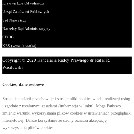
Krajowa Izba Odwoławcza
Urząd Zamówień Publicznych
Sąd Najwyższy
Naczelny Sąd Administracyjny
CEiDG
KRS (wyszukiwarka)
Copyright © 2020 Kancelaria Radcy Prawnego dr Rafał R.
Wasilewski
Cookies, dane osobowe
Strona kancelarii przechowuje i stosuje pliki cookies w celu realizacji usług
i zgodnie z ustalonymi zasadami (informacja w linku). Mogą Państwo
zmienić warunki wykorzystania plików cookies w ustawieniach przeglądarki
internetowej. Dalsze korzystanie ze strony oznacza akceptację
wykorzystania plików cookies.