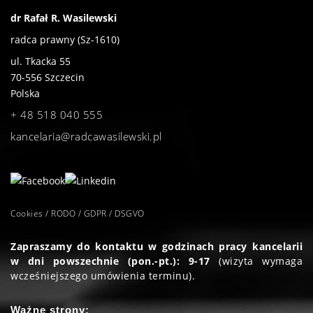
dr Rafał R. Wasilewski
radca prawny (Sz-1610)
ul. Tkacka 55
70-556
Szczecin
Polska
+ 48 518 040 555
kancelaria@radcawasilewski.pl
Cookies / RODO / GDPR / DSGVO
Zapraszamy do kontaktu w godzinach pracy kancelarii
w dni powszechnie (pon.-pt.): 9-17
(wizyta wymaga
wcześniejszego umówienia terminu).
Ważne strony: