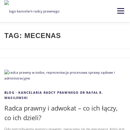
Menu
Strona główna
Kancelaria
TAG:
MECENAS
Specjalizacje
Usługi
Kontakt
Blog
EN | DE
BLOG - KANCELARIA RADCY PRAWNEGO DR RAFAŁ R.
WASILEWSKI
Radca prawny i adwokat – co ich łączy,
co ich dzieli?
Gdy potrzebujemy pomocy prawnej, zwracamy się do mecenasa, który jest