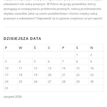
adwokatem lub radcą prawnym. W Polsce do grupy prawników, którzy
pomagają w rozwiązywaniu problemów prawnych, należą przedstawiciele
obydwu zawodów. Jakie są zatem podobieństwa i różnice między radcą
prawnym a adwokatem? Odpowiedź na to pytanie znajdziesz w tym wpisie!
DZISIEJSZA DATA
P
W
Ś
C
P
S
N
1
2
3
4
5
6
7
8
9
10
11
12
13
14
15
16
17
18
19
20
21
22
23
24
25
26
27
28
29
30
31
sierpień 2026