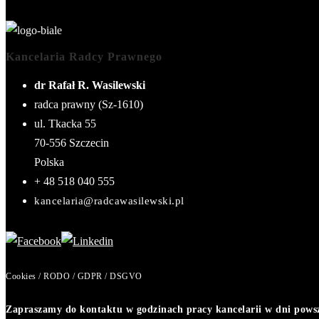
Kancelaria Radcy Prawnego
dr Rafał R. Wasilewski
radca prawny (Sz-1610)
ul. Tkacka 55
70-556
Szczecin
Polska
+ 48 518 040 555
kancelaria@radcawasilewski.pl
Cookies / RODO / GDPR / DSGVO
Zapraszamy do kontaktu w godzinach pracy kancelarii w dni powsze