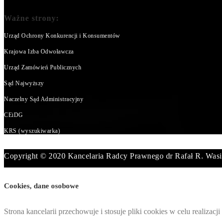
Ważne strony:
Urząd Ochrony Konkurencji i Konsumentów
Krajowa Izba Odwoławcza
Urząd Zamówień Publicznych
Sąd Najwyższy
Naczelny Sąd Administracyjny
CEiDG
KRS (wyszukiwarka)
Copyright © 2020 Kancelaria Radcy Prawnego dr Rafał R. Wasi
Cookies, dane osobowe
Strona kancelarii przechowuje i stosuje pliki cookies w celu realiz