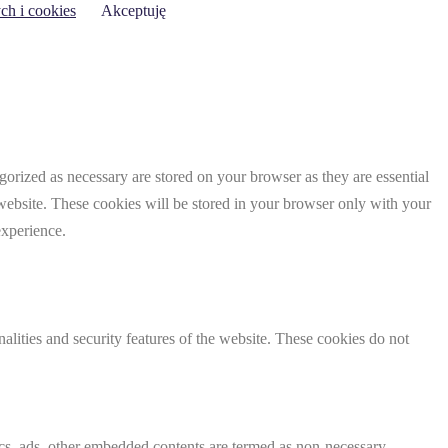
ch i cookies
Akceptuję
gorized as necessary are stored on your browser as they are essential
 website. These cookies will be stored in your browser only with your
experience.
nalities and security features of the website. These cookies do not
ytics, ads, other embedded contents are termed as non-necessary