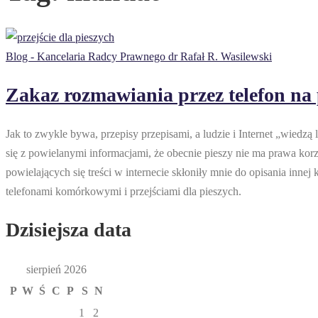
Blog - Kancelaria Radcy Prawnego dr Rafał R. Wasilewski
Zakaz rozmawiania przez telefon na 
Jak to zwykle bywa, przepisy przepisami, a ludzie i Internet „wiedz
się z powielanymi informacjami, że obecnie pieszy nie ma prawa korz
powielających się treści w internecie skłoniły mnie do opisania inne
telefonami komórkowymi i przejściami dla pieszych.
Dzisiejsza data
sierpień 2026
P
W
Ś
C
P
S
N
1
2