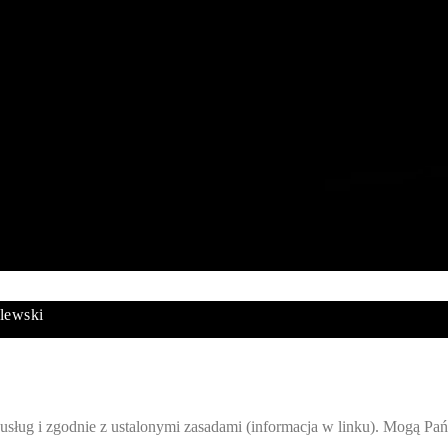
lewski
acji usług i zgodnie z ustalonymi zasadami (informacja w linku). Mogą