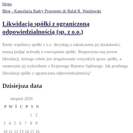
Blog - Kancelaria Radcy Prawnego dr Rafał R. Wasilewski
Likwidacja spółki z ograniczoną
odpowiedzialnością (sp. z o.o.)
Kiedy wspólnicy spółki z o.o. decydują o zakończeniu jej działalności,
muszą podjąć uchwałę o rozwiązaniu spółki. Rozpoczyna ona proces
likwidacji, którego celem jest uregulowanie wszystkich spraw spółki, a
ostatecznie jej wykreślenie z Krajowego Rejestru Sądowego. Jak przebiega
likwidacja spółki z ograniczona odpowiedzialnością?
Dzisiejsza data
sierpień 2026
P
W
Ś
C
P
S
N
1
2
3
4
5
6
7
8
9
10
11
12
13
14
15
16