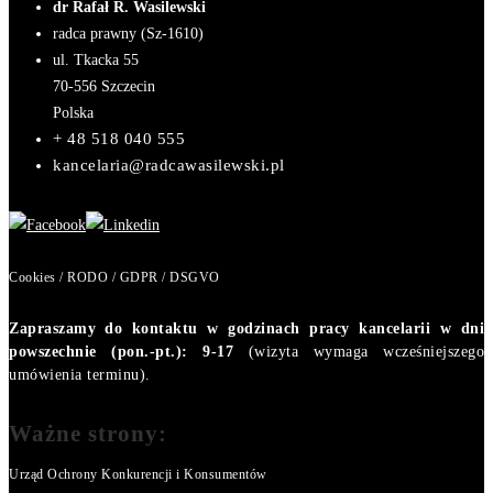
dr Rafał R. Wasilewski
radca prawny (Sz-1610)
ul. Tkacka 55
70-556
Szczecin
Polska
+ 48 518 040 555
kancelaria@radcawasilewski.pl
Cookies / RODO / GDPR / DSGVO
Zapraszamy do kontaktu w godzinach pracy kancelarii w dni
powszechnie (pon.-pt.): 9-17
(wizyta wymaga wcześniejszego
umówienia terminu).
Ważne strony:
Urząd Ochrony Konkurencji i Konsumentów