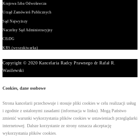
Krajowa Izba Odwoławcza
Urząd Zamówień Publicznych
Sąd Najwyższy
Naczelny Sąd Administracyjny
CEiDG
KRS (wyszukiwarka)
Copyright © 2020 Kancelaria Radcy Prawnego dr Rafał R.
Wasilewski
Cookies, dane osobowe
Strona kancelarii przechowuje i stosuje pliki cookies w celu realizacji usług
i zgodnie z ustalonymi zasadami (informacja w linku). Mogą Państwo
zmienić warunki wykorzystania plików cookies w ustawieniach przeglądarki
internetowej. Dalsze korzystanie ze strony oznacza akceptację
wykorzystania plików cookies.