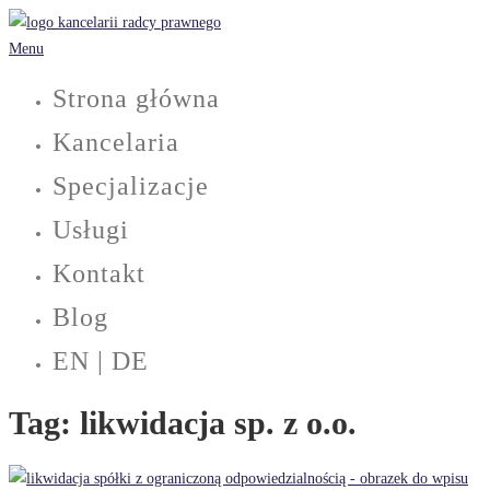
Przejdź
do
Menu
treści
Strona główna
Kancelaria
Specjalizacje
Usługi
Kontakt
Blog
EN | DE
Tag:
likwidacja sp. z o.o.