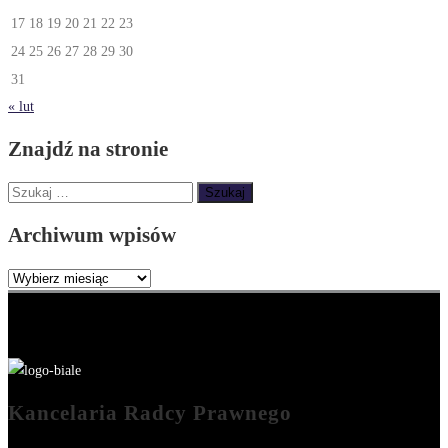
17
18
19
20
21
22
23
24
25
26
27
28
29
30
31
« lut
Znajdź na stronie
Szukaj:
Archiwum wpisów
Archiwum
wpisów
Kancelaria Radcy Prawnego