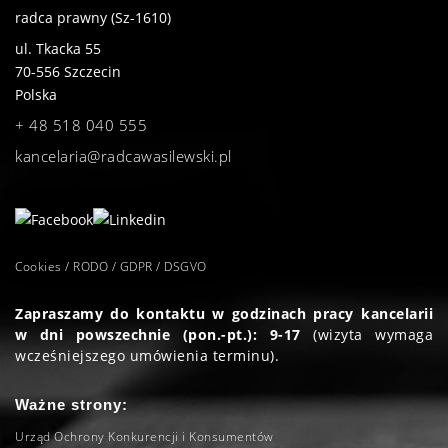
radca prawny (Sz-1610)
ul. Tkacka 55
70-556
Szczecin
Polska
+ 48 518 040 555
kancelaria@radcawasilewski.pl
Cookies / RODO / GDPR / DSGVO
Zapraszamy do kontaktu w godzinach pracy kancelarii
w dni powszechnie (pon.-pt.): 9-17
(wizyta wymaga
wcześniejszego umówienia terminu).
Ważne strony:
Urząd Ochrony Konkurencji i Konsumentów