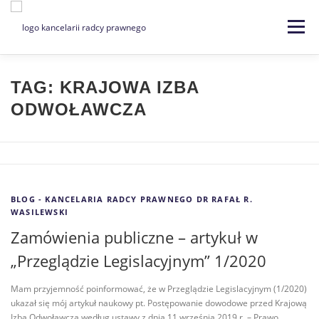
Menu
Strona główna
Kancelaria
TAG:
KRAJOWA IZBA
ODWOŁAWCZA
Specjalizacje
Usługi
Kontakt
Blog
EN | DE
BLOG - KANCELARIA RADCY PRAWNEGO DR RAFAŁ R.
WASILEWSKI
Zamówienia publiczne – artykuł w
„Przeglądzie Legislacyjnym” 1/2020
Mam przyjemność poinformować, że w Przeglądzie Legislacyjnym (1/2020)
ukazał się mój artykuł naukowy pt. Postępowanie dowodowe przed Krajową
Izbą Odwoławczą według ustawy z dnia 11 września 2019 r. – Prawo