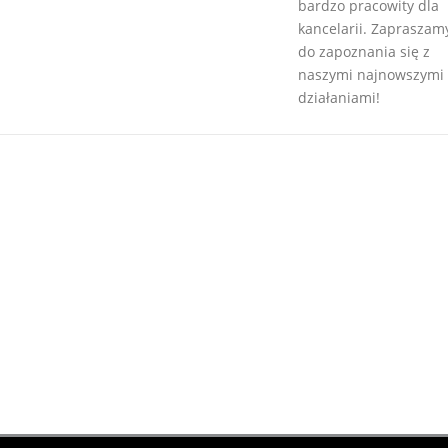
bardzo pracowity dla
kancelarii. Zapraszam
do zapoznania się z
naszymi najnowszymi
działaniami!