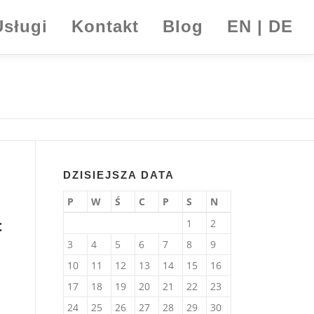
Usługi
Kontakt
Blog
EN | DE
DZISIEJSZA DATA
P
W
Ś
C
P
S
N
:
1
2
3
4
5
6
7
8
9
10
11
12
13
14
15
16
17
18
19
20
21
22
23
24
25
26
27
28
29
30