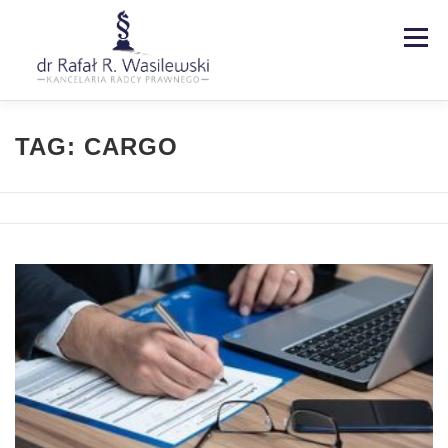
Menu
Strona główna
Kancelaria
TAG:
CARGO
Specjalizacje
Usługi
Kontakt
Blog
EN | DE