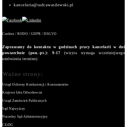
kancelaria@radcawasilewski.pl
Cookies / RODO / GDPR / DSGVO
Zapraszamy do kontaktu w godzinach pracy kancelarii w dni
powszechnie (pon.-pt.): 9-17
(wizyta wymaga wcześniejszego
umówienia terminu).
Ważne strony:
Urząd Ochrony Konkurencji i Konsumentów
Krajowa Izba Odwoławcza
Urząd Zamówień Publicznych
Sąd Najwyższy
Naczelny Sąd Administracyjny
CEiDG