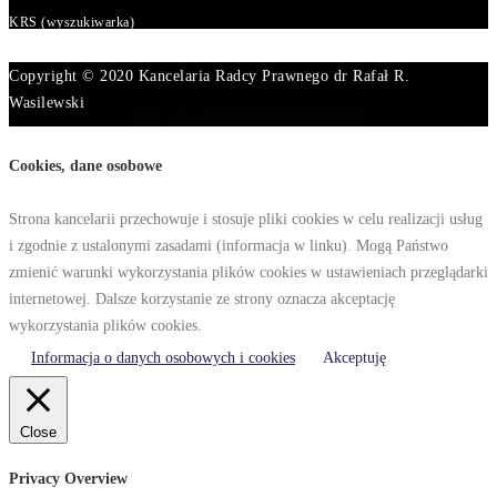
KRS (wyszukiwarka)
Copyright © 2020 Kancelaria Radcy Prawnego dr Rafał R.
Wasilewski
Cookies, dane osobowe
Strona kancelarii przechowuje i stosuje pliki cookies w celu realizacji usług
i zgodnie z ustalonymi zasadami (informacja w linku). Mogą Państwo
zmienić warunki wykorzystania plików cookies w ustawieniach przeglądarki
internetowej. Dalsze korzystanie ze strony oznacza akceptację
wykorzystania plików cookies.
Informacja o danych osobowych i cookies
Akceptuję
Close
Privacy Overview