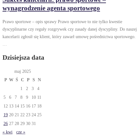
wynagrodzenie agenta sportowego
Prawo sportowe – opis sprawy Prawo sportowe to nie tylko kwestie
dyscyplinarne czy reguły rozgrywek czy zasady danej dyscypliny. Do naszej
kancelarii zgłosił się klient, który zawarł umowę pośrednictwa sportowego.
…
Dzisiejsza data
maj 2025
P
W
Ś
C
P
S
N
1
2
3
4
5
6
7
8
9
10
11
12
13
14
15
16
17
18
19
20
21
22
23
24
25
26
27
28
29
30
31
« kwi
cze »