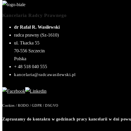
Kancelaria Radcy Prawnego
dr Rafał R. Wasilewski
radca prawny (Sz-1610)
ul. Tkacka 55
70-556
Szczecin
Polska
+ 48 518 040 555
kancelaria@radcawasilewski.pl
Cookies / RODO / GDPR / DSGVO
Zapraszamy do kontaktu w godzinach pracy kancelarii w dni powsze