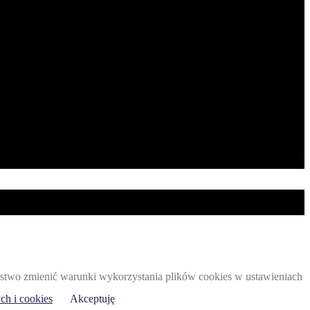
 Państwo zmienić warunki wykorzystania plików cookies w ustawieniach
ch i cookies
Akceptuję