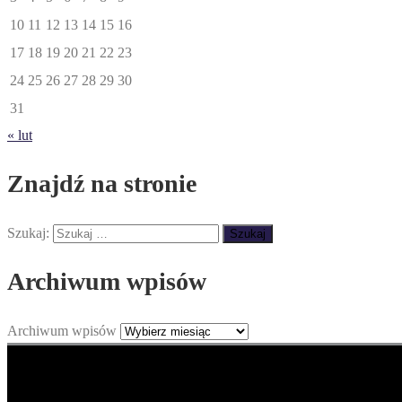
10
11
12
13
14
15
16
17
18
19
20
21
22
23
24
25
26
27
28
29
30
31
« lut
Znajdź na stronie
Szukaj:
Archiwum wpisów
Archiwum wpisów