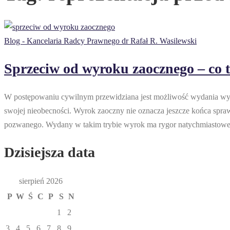
Blog - Kancelaria Radcy Prawnego dr Rafał R. Wasilewski
Sprzeciw od wyroku zaocznego – co t
W postępowaniu cywilnym przewidziana jest możliwość wydania wyrok
swojej nieobecności. Wyrok zaoczny nie oznacza jeszcze końca spr
pozwanego. Wydany w takim trybie wyrok ma rygor natychmiastowej w
Dzisiejsza data
sierpień 2026
P
W
Ś
C
P
S
N
1
2
3
4
5
6
7
8
9