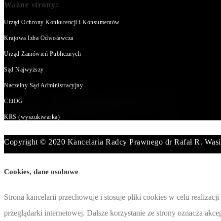
Ważne strony:
Urząd Ochrony Konkurencji i Konsumentów
Krajowa Izba Odwoławcza
Urząd Zamówień Publicznych
Sąd Najwyższy
Naczelny Sąd Administracyjny
CEiDG
KRS (wyszukiwarka)
Copyright © 2020 Kancelaria Radcy Prawnego dr Rafał R. Wasi
Cookies, dane osobowe
Strona kancelarii przechowuje i stosuje pliki cookies w celu realiz
przeglądarki internetowej. Dalsze korzystanie ze strony oznacza akc