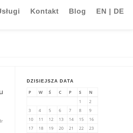
Usługi
Kontakt
Blog
EN | DE
DZISIEJSZA DATA
mu
P
W
Ś
C
P
S
N
1
2
3
4
5
6
7
8
9
10
11
12
13
14
15
16
dr
17
18
19
20
21
22
23