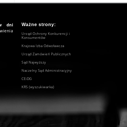
w dni
Ważne strony:
wienia
Urząd Ochrony Konkurencji i
Konsumentów
Krajowa Izba Odwoławcza
Urząd Zamówień Publicznych
Sąd Najwyższy
Naczelny Sąd Administracyjny
CEiDG
KRS (wyszukiwarka)