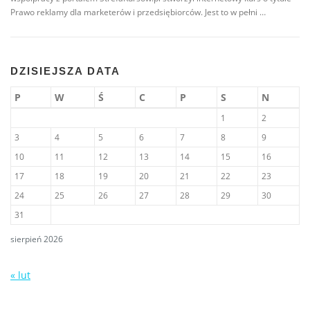
Prawo reklamy dla marketerów i przedsiębiorców. Jest to w pełni …
DZISIEJSZA DATA
P
W
Ś
C
P
S
N
1
2
3
4
5
6
7
8
9
10
11
12
13
14
15
16
17
18
19
20
21
22
23
24
25
26
27
28
29
30
31
sierpień 2026
« lut