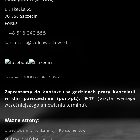
ul. Tkacka 55
70-556
Szczecin
Polska
+ 48 518 040 555
kancelaria@radcawasilewski.pl
Cookies / RODO / GDPR / DSGVO
Zapraszamy do kontaktu w godzinach pracy kancelarii
w dni powszechnie (pon.-pt.): 9-17
(wizyta wymaga
wcześniejszego umówienia terminu).
Ważne strony:
Urząd Ochrony Konkurencji i Konsumentów
Krajowa Izba Odwoławcza