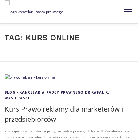
Menu
Strona główna
Kancelaria
TAG:
KURS ONLINE
Specjalizacje
Usługi
Kontakt
Blog
EN | DE
BLOG - KANCELARIA RADCY PRAWNEGO DR RAFAŁ R.
WASILEWSKI
Kurs Prawo reklamy dla marketerów i
przedsiębiorców
Z przyjemnością informujemy, że radca prawny dr Rafał R. Wasilewski we
współpracy z portalem StrefaKursów.pl stworzył internetowy kurs o tytule