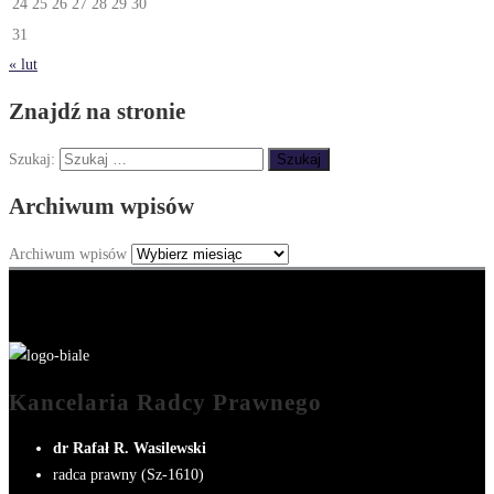
24
25
26
27
28
29
30
31
« lut
Znajdź na stronie
Szukaj:
Archiwum wpisów
Archiwum wpisów
Kancelaria Radcy Prawnego
dr Rafał R. Wasilewski
radca prawny (Sz-1610)