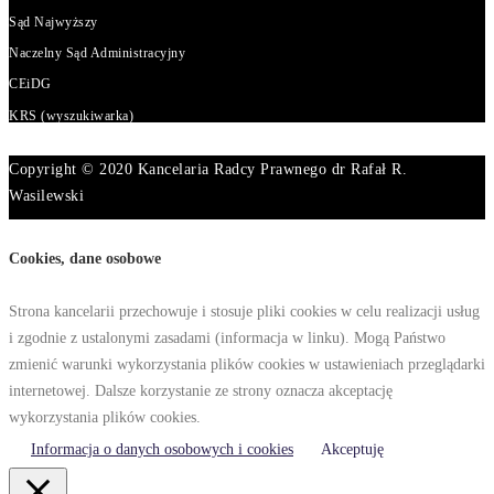
Sąd Najwyższy
Naczelny Sąd Administracyjny
CEiDG
KRS (wyszukiwarka)
Copyright © 2020 Kancelaria Radcy Prawnego dr Rafał R.
Wasilewski
Cookies, dane osobowe
Strona kancelarii przechowuje i stosuje pliki cookies w celu realizacji usług
i zgodnie z ustalonymi zasadami (informacja w linku). Mogą Państwo
zmienić warunki wykorzystania plików cookies w ustawieniach przeglądarki
internetowej. Dalsze korzystanie ze strony oznacza akceptację
wykorzystania plików cookies.
Informacja o danych osobowych i cookies
Akceptuję