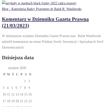
Blog - Kancelaria Radcy Prawnego dr Rafał R. Wasilewski
Komentarz w Dzienniku Gazeta Prawna
(21/03/2023)
W dzisiejszym wydaniu Dziennika Gazeta Prawna mec. Rafał Wasilewski
udzielił komentarza na temat Polskiej Strefy Inwestycji i Specjalnych Stref
Ekonomicznych
Dzisiejsza data
sierpień 2026
P
W
Ś
C
P
S
N
1
2
3
4
5
6
7
8
9
10
11
12
13
14
15
16
17
18
19
20
21
22
23