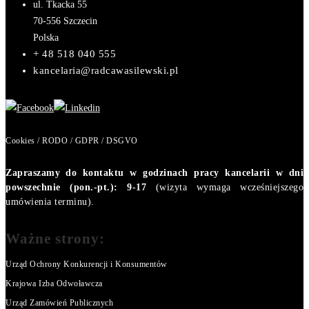
ul. Tkacka 55
70-556
Szczecin
Polska
+ 48 518 040 555
kancelaria@radcawasilewski.pl
Cookies / RODO / GDPR / DSGVO
Zapraszamy do kontaktu w godzinach pracy kancelarii w dni
powszechnie (pon.-pt.): 9-17
(wizyta wymaga wcześniejszego
umówienia terminu).
Ważne strony:
Urząd Ochrony Konkurencji i Konsumentów
Krajowa Izba Odwoławcza
Urząd Zamówień Publicznych