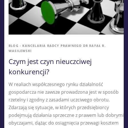
BLOG - KANCELARIA RADCY PRAWNEGO DR RAFAŁ R.
WASILEWSKI
Czym jest czyn nieuczciwej
konkurencji?
W realiach współczesnego rynku działalność
gospodarcza nie zawsze prowadzona jest w sposób
rzetelny i zgodny z zasadami uczciwego obrotu.
Zdarzają się sytuacje, w których przedsiębiorcy
podejmują działania sprzeczne z prawem lub dobrymi
obyczajami, dążąc do osiągnięcia przewagi kosztem