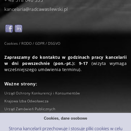
+ 48 518 040 555
kancelaria@radcawasilewski.pl
Cookies / RODO / GDPR / DSGVO
Zapraszamy do kontaktu w godzinach pracy kancelarii
w dni powszechnie (pon.-pt.): 9-17
(wizyta wymaga
wcześniejszego umówienia terminu).
Ważne strony:
Urząd Ochrony Konkurencji i Konsumentów
Krajowa Izba Odwoławcza
Urząd Zamówień Publicznych
Sąd Najwyższy
Cookies, dane osobowe
Naczelny Sąd Administracyjny
Strona kancelarii przechowuje i stosuje pliki cookies w celu