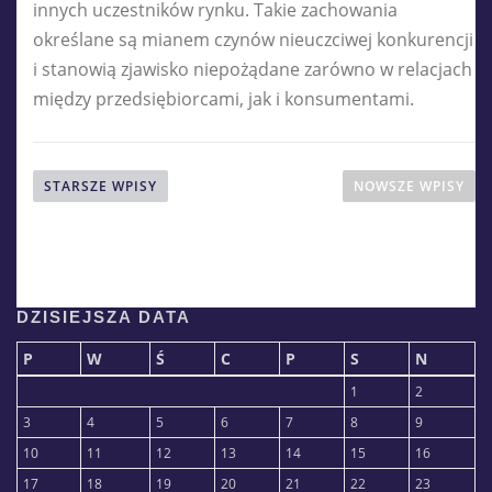
innych uczestników rynku. Takie zachowania
określane są mianem czynów nieuczciwej konkurencji
i stanowią zjawisko niepożądane zarówno w relacjach
między przedsiębiorcami, jak i konsumentami.
STARSZE WPISY
NOWSZE WPISY
DZISIEJSZA DATA
P
W
Ś
C
P
S
N
1
2
3
4
5
6
7
8
9
10
11
12
13
14
15
16
17
18
19
20
21
22
23