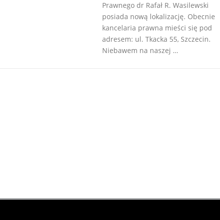
Prawnego dr Rafał R. Wasilewski
posiada nową lokalizację. Obecnie
kancelaria prawna mieści się pod
adresem: ul. Tkacka 55, Szczecin.
Niebawem na naszej …