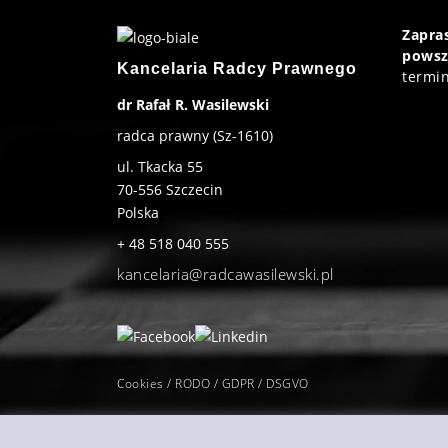
Zapr
powsz
Kancelaria Radcy Prawnego
termin
dr Rafał R. Wasilewski
radca prawny (Sz-1610)
ul. Tkacka 55
70-556
Szczecin
Polska
+ 48 518 040 555
kancelaria@radcawasilewski.pl
Cookies / RODO / GDPR / DSGVO
Co