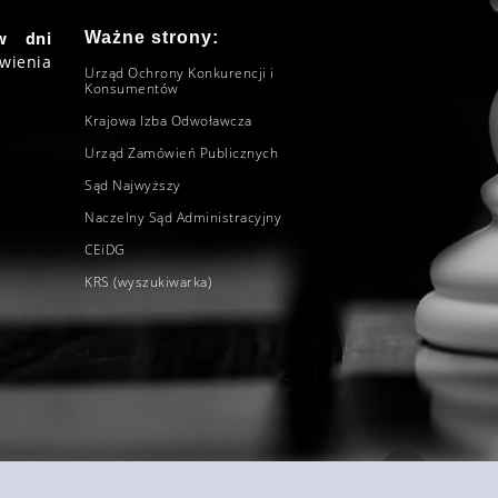
w dni
Ważne strony:
wienia
Urząd Ochrony Konkurencji i
Konsumentów
Krajowa Izba Odwoławcza
Urząd Zamówień Publicznych
Sąd Najwyższy
Naczelny Sąd Administracyjny
CEiDG
KRS (wyszukiwarka)
ski