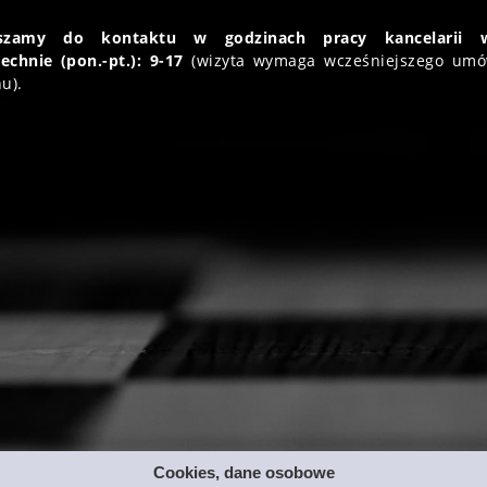
aszamy do kontaktu w godzinach pracy kancelarii 
echnie (pon.-pt.): 9-17
(wizyta wymaga wcześniejszego umó
u).
Cookies, dane osobowe
pyright © 2020 Kancelaria Radcy Prawnego dr Rafał R. Wasilew