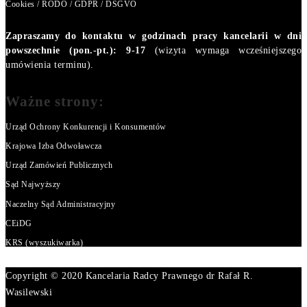
Cookies / RODO / GDPR / DSGVO
Zapraszamy do kontaktu w godzinach pracy kancelarii w dni
powszechnie (pon.-pt.): 9-17
(wizyta wymaga wcześniejszego
umówienia terminu).
Ważne strony:
Urząd Ochrony Konkurencji i Konsumentów
Krajowa Izba Odwoławcza
Urząd Zamówień Publicznych
Sąd Najwyższy
Naczelny Sąd Administracyjny
CEiDG
KRS (wyszukiwarka)
Copyright © 2020 Kancelaria Radcy Prawnego dr Rafał R.
Wasilewski